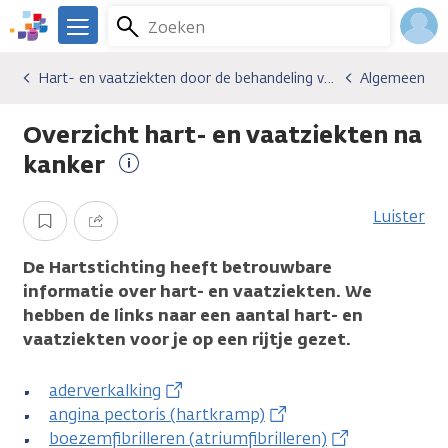
Overslaan
Zoeken
Menu
en
We
naar
zijn
Inlo
Hart- en vaatziekten door de behandeling van kanker
Algemeen
Gevolgen van kanker
Hart- en vaatziekten door de behandeling van kanker
Algemeen
de
er
Acco
inhoud
voor
Overzicht hart- en vaatziekten na
gaan
je.
Kanker.nl
kanker
Meer
informatie
Luister
Opslaan
Delen
De Hartstichting heeft betrouwbare
informatie over hart- en vaatziekten. We
hebben de links naar een aantal hart- en
vaatziekten voor je op een rijtje gezet.
aderverkalking
angina pectoris (hartkramp)
boezemfibrilleren (atriumfibrilleren)