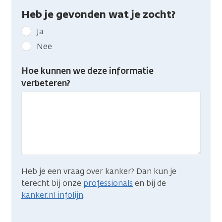
Heb je gevonden wat je zocht?
Geef
Ja
kanker.nl
Nee
feedback:
Heb
Hoe kunnen we deze informatie
je
verbeteren?
gevonden
wat
je
zocht?
Heb je een vraag over kanker? Dan kun je
terecht bij onze
professionals
en bij de
kanker.nl infolijn
.