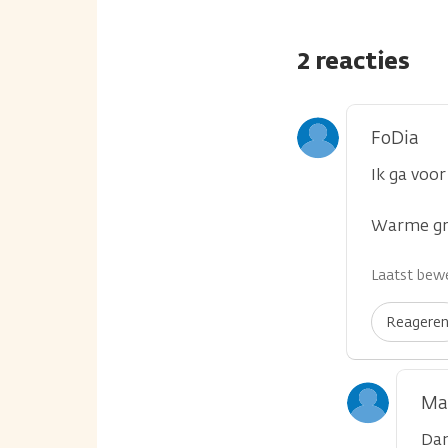
2 reacties
FoDia
Ik ga voor
Warme gr
Laatst bewe
Reagere
Ma
Dan