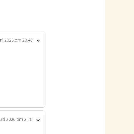
uni 2026 om 20.43
Toon
opties
juni 2026 om 21.41
Toon
opties