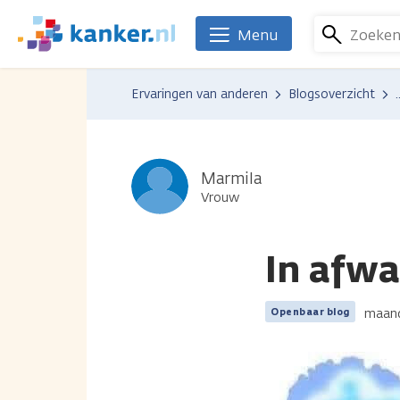
Overslaan
en
Zoeke
Menu
We
naar
zijn
de
er
Ervaringen van anderen
Blogsoverzicht
.
inhoud
voor
gaan
je.
Kanker.nl
Marmila
Vrouw
In afwa
maand
Openbaar blog