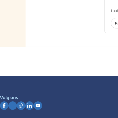
...
Laat
R
Volg ons
Facebook
Instagram
TikTok
LinkedIn
YouTube