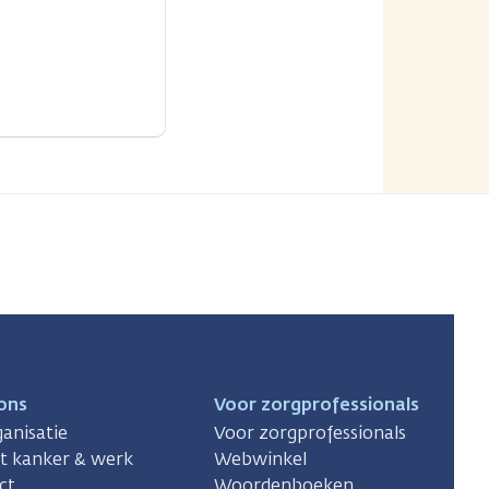
ons
Voor zorgprofessionals
anisatie
Voor zorgprofessionals
ct kanker & werk
Webwinkel
ct
Woordenboeken