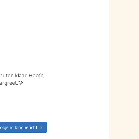
nuten klaar. Hoofd,
argreet.🩷
olgend blogbericht