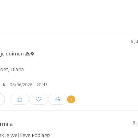
8 j
 je duimen 🙏🍀
oet, Diana
rkt: 08/06/2026 - 20:43
Inloggen om een reactie te
1
n
plaatsen
8 
rmila
k je wel lieve Fodia.🩷