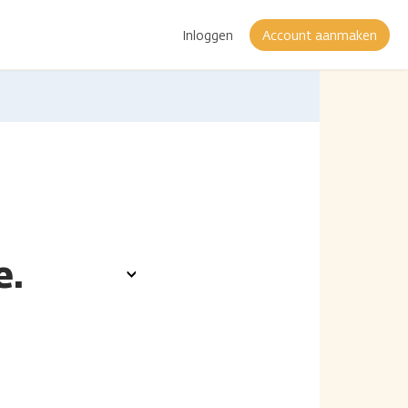
Inloggen
Account aanmaken
e.
Toon
opties