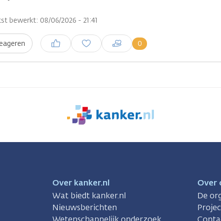
st bewerkt: 08/06/2026 - 21:41
Inloggen om een reactie te
0
eageren
plaatsen
We
zijn
er
voor
je.
Kanker.nl
Over kanker.nl
Over 
Wat biedt kanker.nl
De org
Nieuwsberichten
Proje
Wetenschappelijk onderzoek
Conta