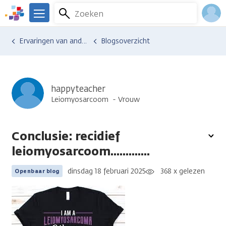
Overslaan
Zoeken
Menu
en
We
naar
zijn
Inlo
Ervaringen van anderen
Blogsoverzicht
de
er
Acco
inhoud
voor
gaan
je.
Kanker.nl
happyteacher
Leiomyosarcoom
Vrouw
Conclusie: recidief
To
leiomyosarcoom.............
opt
dinsdag 18 februari 2025
368 x gelezen
Openbaar blog