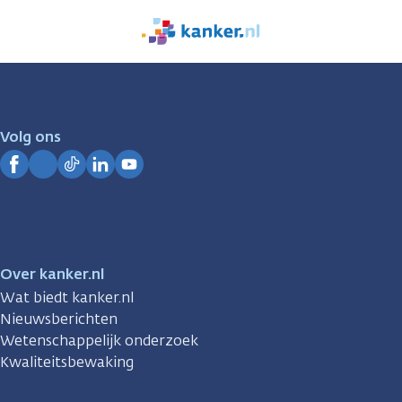
We
zijn
er
voor
je.
Volg ons
Kanker.nl
Facebook
Instagram
TikTok
LinkedIn
YouTube
Over kanker.nl
Wat biedt kanker.nl
Nieuwsberichten
Wetenschappelijk onderzoek
Kwaliteitsbewaking