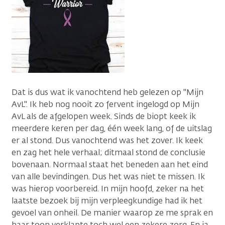
Dat is dus wat ik vanochtend heb gelezen op "Mijn
AvL". Ik heb nog nooit zo fervent ingelogd op Mijn
AvL als de afgelopen week. Sinds de biopt keek ik
meerdere keren per dag, één week lang, of de uitslag
er al stond. Dus vanochtend was het zover. Ik keek
en zag het hele verhaal; ditmaal stond de conclusie
bovenaan. Normaal staat het beneden aan het eind
van alle bevindingen. Dus het was niet te missen. Ik
was hierop voorbereid. In mijn hoofd, zeker na het
laatste bezoek bij mijn verpleegkundige had ik het
gevoel van onheil. De manier waarop ze me sprak en
haar toon verklapte toch wel een zekere zorg. En ja,