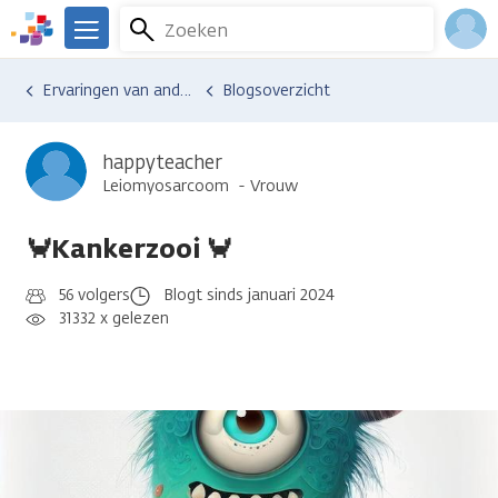
Overslaan
Zoeken
Menu
en
We
naar
zijn
Inlo
Ervaringen van anderen
Blogsoverzicht
de
er
Acco
inhoud
voor
gaan
je.
happyteacher
Kanker.nl
Leiomyosarcoom
Vrouw
🦀Kankerzooi 🦀
56 volgers
Blogt sinds januari 2024
31332 x gelezen