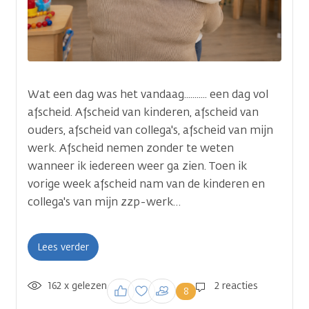
Deel je verhaal
Wat wil je vertellen aan anderen op kanker.n
Wat een dag was het vandaag........... een dag vol
afscheid. Afscheid van kinderen, afscheid van
Titel
ouders, afscheid van collega's, afscheid van mijn
werk. Afscheid nemen zonder te weten
wanneer ik iedereen weer ga zien. Toen ik
vorige week afscheid nam van de kinderen en
collega's van mijn zzp-werk…
Voeg
een foto of afbeelding toe 
Je kunt deze later nog aanpa
Lees verder
Tekst
162 x gelezen
Inloggen om een
2 reacties
8
reactie te plaatsen