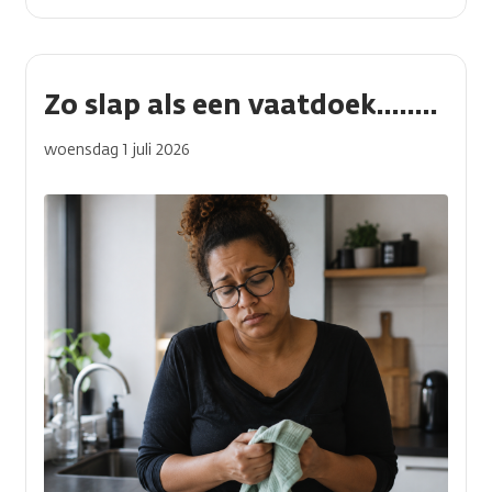
Video
Zo slap als een vaatdoek........
Video
woensdag 1 juli 2026
(waarde
1)
Afbeelding(en)
Afbeelding(en)
Een afbeelding toe
Je kunt dit later nog aanpas
Verticale
tabs