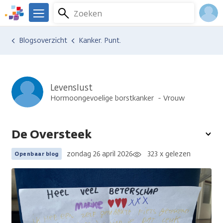
Overslaan
Zoeken
Menu
en
We
naar
zijn
Inlo
Ervaringen van anderen
Blogsoverzicht
Kanker. Punt.
de
er
Acco
inhoud
voor
gaan
je.
Kanker.nl
Levenslust
Hormoongevoelige borstkanker
Vrouw
De Oversteek
To
opt
zondag 26 april 2026
323 x gelezen
Openbaar blog