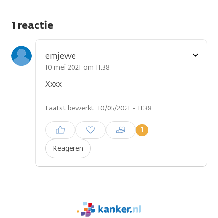
1 reactie
Toon
emjewe
optie
10 mei 2021 om 11.38
Xxxx
Laatst bewerkt: 10/05/2021 - 11:38
...
Inloggen om een reactie te
1
plaatsen
Reageren
We