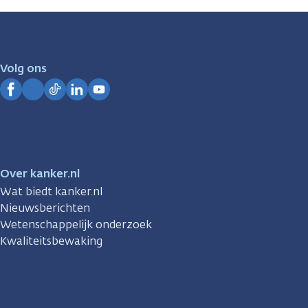
zijn
er
voor
je.
Volg ons
Kanker.nl
Facebook
Instagram
TikTok
LinkedIn
YouTube
Over kanker.nl
Wat biedt kanker.nl
Nieuwsberichten
Wetenschappelijk onderzoek
Kwaliteitsbewaking