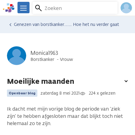
Overslaan
Zoeken
Menu
en
We
naar
zijn
Inlo
Ervaringen van anderen
Blogsoverzicht
Genezen van borstkanker…….. Hoe het nu verder gaat
de
er
Acco
inhoud
voor
gaan
je.
Kanker.nl
Monica1963
Borstkanker
Vrouw
Moeilijke maanden
To
opt
zaterdag 8 mei 2021
224 x gelezen
Openbaar blog
Ik dacht met mijn vorige blog de periode van ‘ziek
zijn’ te hebben afgesloten maar dat blijkt toch niet
helemaal zo te zijn.