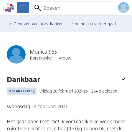
Overslaan
Zoeken
Menu
en
We
naar
zijn
Inlo
Ervaringen van anderen
Blogsoverzicht
Genezen van borstkanker…….. Hoe het nu verder gaat
de
er
Acco
inhoud
voor
gaan
je.
Kanker.nl
Monica1963
Borstkanker
Vrouw
Dankbaar
To
opt
vrijdag 26 februari 2021
264 x gelezen
Openbaar blog
Woensdag 24 februari 2021
Het gaat goed met me! Ik voel dat ik elke week meer
ruimte en licht in mijn hoofd krijg. Ik ben blij met de