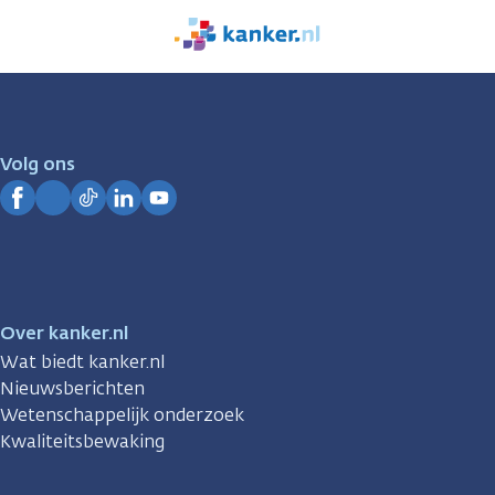
We
zijn
er
voor
je.
Volg ons
Kanker.nl
Facebook
Instagram
TikTok
LinkedIn
YouTube
Over kanker.nl
Wat biedt kanker.nl
Nieuwsberichten
Wetenschappelijk onderzoek
Kwaliteitsbewaking