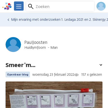
Overslaan
Zoeken
Menu
en
We
naar
zijn
Inlo
Ervaringen van anderen
Blogsoverzicht
Mijn ervaring met onderzoeken 1. Ledaga 2021 en 2. Skinergy 
de
er
Acco
inhoud
voor
gaan
je.
Kanker.nl
PaulJoosten
Huidlymfoom
Man
Smeer 'm...
To
opt
woensdag 23 februari 2022
157 x gelezen
Openbaar blog