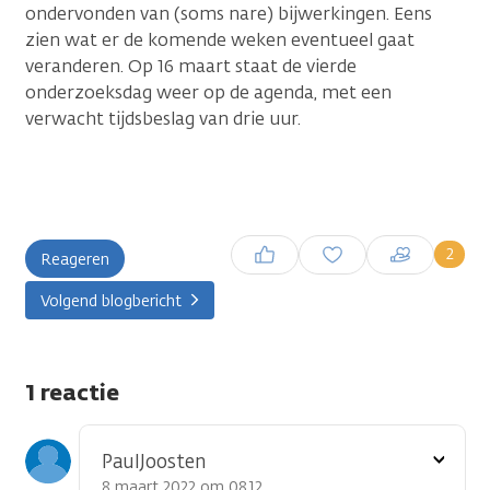
ondervonden van (soms nare) bijwerkingen. Eens
zien wat er de komende weken eventueel gaat
veranderen. Op 16 maart staat de vierde
onderzoeksdag weer op de agenda, met een
verwacht tijdsbeslag van drie uur.
Inloggen om een reactie te
2
Reageren
plaatsen
Volgend blogbericht
1 reactie
Toon
PaulJoosten
optie
8 maart 2022 om 08.12