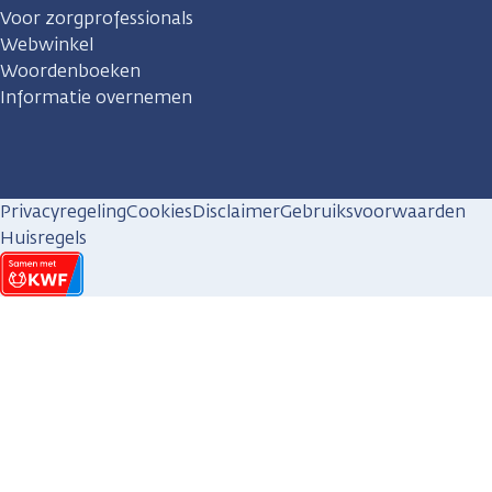
Voor zorgprofessionals
Webwinkel
Woordenboeken
Informatie overnemen
Privacyregeling
Cookies
Disclaimer
Gebruiksvoorwaarden
Huisregels
KWF
kankerbestrijding