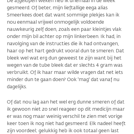
De afgelopen weken heb ik driemaal in de week
gesmeerd. Of beter, mijn lieftallige eega alias
Smeerkees doet dat want sommige plekjes kan ik
nou eenmaal vrijwel onmogelijk voldoende
nauwkeurig zelf doen, zoals een paar kleintjes vlak
onder mijn bil achter op mijn linkerbeen. Ik had, in
navolging van de instructies die ik had ontvangen,
haar op het hart gedrukt vooral dun te smeren. Dat
bleek wel wat erg dun geweest te zijn want bij het
wegen van de tube bleek dat er slechts 4 gram was
verbruikt. Of ik haar maar wilde vragen dat net iets
minder dun te gaan doen? Ook 'mag' dat vanaf nu
dagelijks.
Of dat nou lag aan het wel erg dunne smeren of dat
ik gewoon niet zo snel reageer op dit medicijn maar
er was nog maar weinig verschil te zien met vorige
keer toen ik nog niet had gesmeerd. Elk nadeel heeft
zijn voordeel; gelukkig heb ik ook totaal geen last