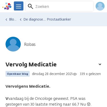
Overslaan
Zoeken
Menu
en
We
naar
zijn
Inlo
Ervaringen van anderen
Blogsoverzicht
De diagnose.... Prostaatkanker
de
er
Acco
inhoud
voor
gaan
je.
Kanker.nl
Robas
Vervolg Medicatie
To
opt
dinsdag 28 december 2021
339 x gelezen
Openbaar blog
Vervolgens Medicatie.
V
vandaag bij de Oncologe geweest. PSA was
gestegen van 30 laatste meting naar 66.7 Nu 😟.