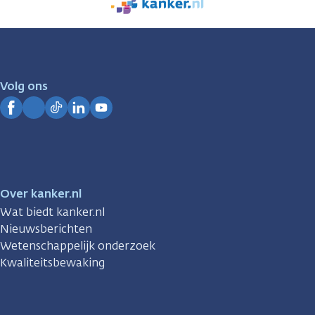
We
zijn
er
voor
je.
Volg ons
Kanker.nl
Facebook
Instagram
TikTok
LinkedIn
YouTube
Over kanker.nl
Wat biedt kanker.nl
Nieuwsberichten
Wetenschappelijk onderzoek
Kwaliteitsbewaking