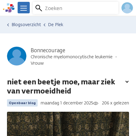
Overslaan
Zoeken
Menu
en
We
naar
zijn
Inlo
Ervaringen van anderen
Blogsoverzicht
De Plek
de
er
Acco
inhoud
voor
gaan
je.
Kanker.nl
Bonnecourage
Chronische myelomonocytische leukemie
Vrouw
niet een beetje moe, maar ziek
To
van vermoeidheid
opt
maandag 1 december 2025
206 x gelezen
Openbaar blog