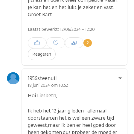
fitness en doe ik weer competitie Padel.
Je kan het en het lukt je zeker en vast.
Groet Bart
Laatst bewerkt: 12/06/2024 - 12:20
Inloggen om een reactie te
2
plaatsen
Reageren
Toon
1956steenuil
optie
18 juni 2024 om 10.52
Hoi Liesbeth,
Ik heb het 12 jaar g leden allemaal
doorstaan,en het is wel een zware tijd
geweest,maar ik ben er heel goed door
heen gekomen.dus probeer de moed er