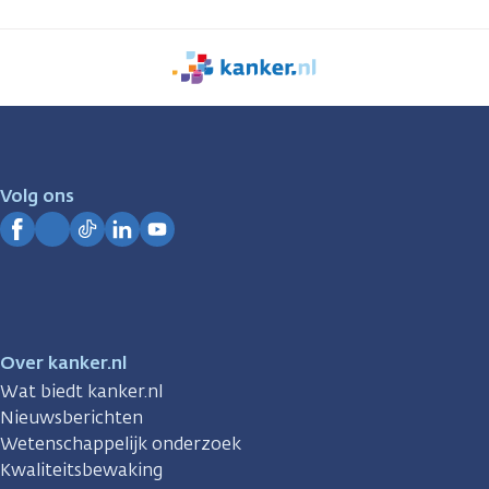
We
zijn
er
voor
je.
Volg ons
Kanker.nl
Facebook
Instagram
TikTok
LinkedIn
YouTube
Over kanker.nl
Wat biedt kanker.nl
Nieuwsberichten
Wetenschappelijk onderzoek
Kwaliteitsbewaking