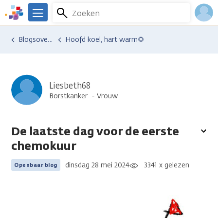
Overslaan
Zoeken
Menu
en
We
naar
zijn
Inlo
Ervaringen van anderen
Blogsoverzicht
Hoofd koel, hart warm🌻
de
er
Acco
inhoud
voor
gaan
je.
Kanker.nl
Liesbeth68
Borstkanker
Vrouw
De laatste dag voor de eerste
To
chemokuur
opt
dinsdag 28 mei 2024
3341 x gelezen
Openbaar blog