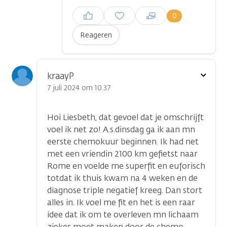
Inloggen om een reactie te
0
plaatsen
Reageren
Toon
kraayP
optie
7 juli 2024 om 10.37
Hoi Liesbeth, dat gevoel dat je omschrijft
voel ik net zo! A.s.dinsdag ga ik aan mn
eerste chemokuur beginnen. Ik had net
met een vriendin 2100 km gefietst naar
Rome en voelde me superfit en euforisch
totdat ik thuis kwam na 4 weken en de
diagnose triple negatief kreeg. Dan stort
alles in. Ik voel me fit en het is een raar
idee dat ik om te overleven mn lichaam
zieker moet maken door de chemo.