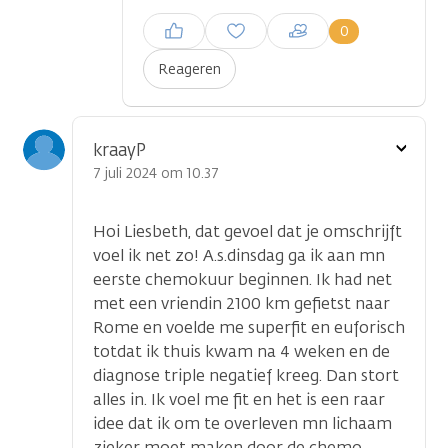
Inloggen om een reactie te
0
plaatsen
Reageren
Toon
kraayP
optie
7 juli 2024 om 10.37
Hoi Liesbeth, dat gevoel dat je omschrijft
voel ik net zo! A.s.dinsdag ga ik aan mn
eerste chemokuur beginnen. Ik had net
met een vriendin 2100 km gefietst naar
Rome en voelde me superfit en euforisch
totdat ik thuis kwam na 4 weken en de
diagnose triple negatief kreeg. Dan stort
alles in. Ik voel me fit en het is een raar
idee dat ik om te overleven mn lichaam
zieker moet maken door de chemo.