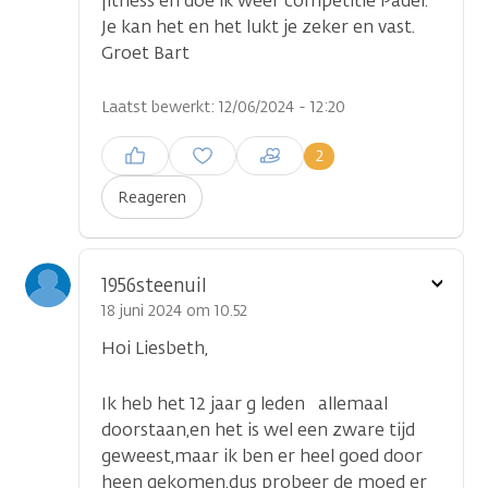
fitness en doe ik weer competitie Padel.
Je kan het en het lukt je zeker en vast.
Groet Bart
Laatst bewerkt: 12/06/2024 - 12:20
Inloggen om een reactie te
2
plaatsen
Reageren
Toon
1956steenuil
optie
18 juni 2024 om 10.52
Hoi Liesbeth,
Ik heb het 12 jaar g leden allemaal
doorstaan,en het is wel een zware tijd
geweest,maar ik ben er heel goed door
heen gekomen.dus probeer de moed er