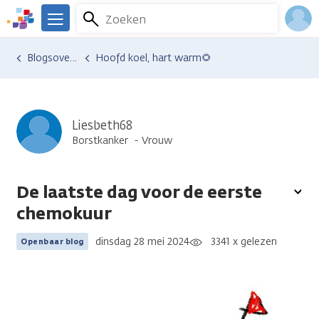
Overslaan
Zoeken
Menu
en
We
naar
zijn
Inlo
Ervaringen van anderen
Blogsoverzicht
Hoofd koel, hart warm🌻
de
er
Acco
inhoud
voor
gaan
je.
Kanker.nl
Liesbeth68
Borstkanker
Vrouw
De laatste dag voor de eerste
To
chemokuur
opt
dinsdag 28 mei 2024
3341 x gelezen
Openbaar blog