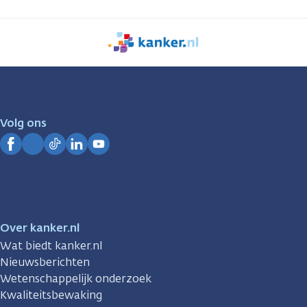
We
zijn
er
voor
je.
Volg ons
Kanker.nl
Facebook
Instagram
TikTok
LinkedIn
YouTube
Over kanker.nl
Wat biedt kanker.nl
Nieuwsberichten
Wetenschappelijk onderzoek
Kwaliteitsbewaking