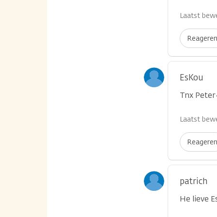
Laatst bewe
Reagere
EsKou
Tnx Peter
Laatst bewe
Reagere
patrich
He lieve E