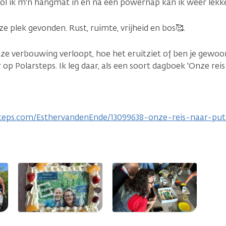
Rol ik m'n hangmat in en na een powernap kan ik weer lekke
 plek gevonden. Rust, ruimte, vrijheid en bos🥰.
ze verbouwing verloopt, hoe het eruitziet of ben je gewoon
r op Polarsteps. Ik leg daar, als een soort dagboek 'Onze reis 
steps.com/EsthervandenEnde/13099638-onze-reis-naar-pu