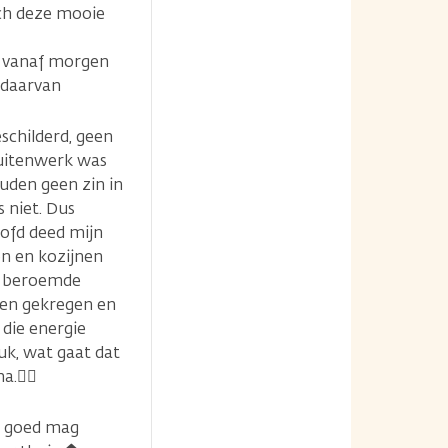
sch deze mooie
e vanaf morgen
et daarvan
eschilderd, geen
buitenwerk was
uden geen zin in
 niet. Dus
oofd deed mijn
en en kozijnen
de beroemde
ben gekregen en
 die energie
uk, wat gaat dat
a.👌🏼
s goed mag