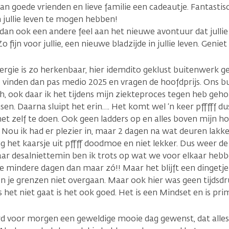
an goede vrienden en lieve familie een cadeautje. Fantasti
 jullie leven te mogen hebben!
 dan ook een andere feel aan het nieuwe avontuur dat julli
o fijn voor jullie, een nieuwe bladzijde in jullie leven. Geni
nergie is zo herkenbaar, hier idemdito geklust buitenwerk g
te vinden dan pas medio 2025 en vragen de hoofdprijs. Ons 
h, ook daar ik het tijdens mijn ziekteproces tegen heb geho
n. Daarna sluipt het erin…. Het komt wel ‘n keer pfffff dus
et zelf te doen. Ook geen ladders op en alles boven mijn h
 Nou ik had er plezier in, maar 2 dagen na wat deuren lakk
ng het kaarsje uit pffff doodmoe en niet lekker. Dus weer 
Maar desalniettemin ben ik trots op wat we voor elkaar heb
ie mindere dagen dan maar zó!! Maar het blijft een dingetje
n je grenzen niet overgaan. Maar ook hier was geen tijdsdr
s het niet gaat is het ook goed. Het is een Mindset en is prim
rd voor morgen een geweldige mooie dag gewenst, dat alle