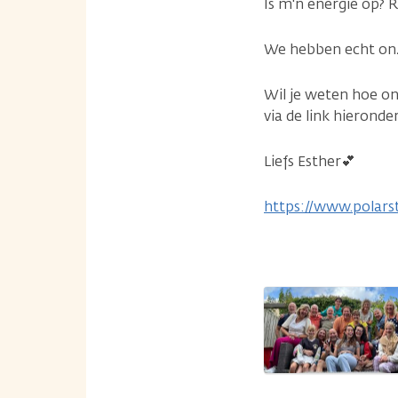
Is m'n energie op? 
We hebben echt onze
Wil je weten hoe on
via de link hieronde
Liefs Esther💕
https://www.polar