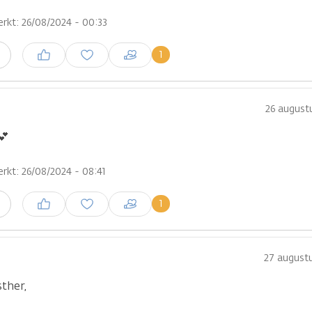
rkt: 26/08/2024 - 00:33
Inloggen om een reactie te
1
n
plaatsen
26 august
💕
rkt: 26/08/2024 - 08:41
Inloggen om een reactie te
1
n
plaatsen
27 august
sther,