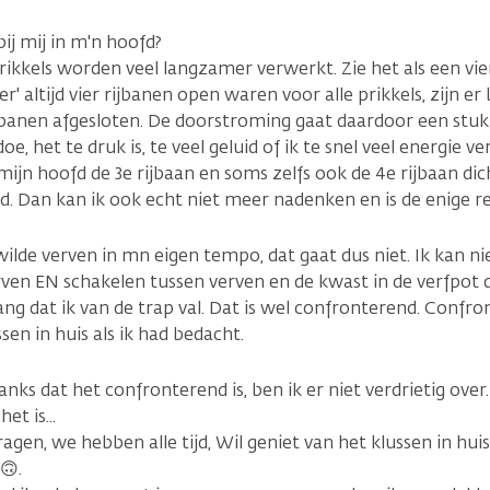
ij mij in m'n hoofd?
 prikkels worden veel langzamer verwerkt. Zie het als een v
' altijd vier rijbanen open waren voor alle prikkels, zijn er 
jbanen afgesloten. De doorstroming gaat daardoor een stu
e, het te druk is, te veel geluid of ik te snel veel energie ve
mijn hoofd de 3e rijbaan en soms zelfs ook de 4e rijbaan dich
. Dan kan ik ook echt niet meer nadenken en is de enige re
ilde verven in mn eigen tempo, dat gaat dus niet. Ik kan ni
rven EN schakelen tussen verven en de kwast in de verfpot d
ng dat ik van de trap val. Dat is wel confronterend. Confro
ssen in huis als ik had bedacht.
anks dat het confronterend is, ben ik er niet verdrietig over
het is...
gen, we hebben alle tijd, Wil geniet van het klussen in huis
n🙃.