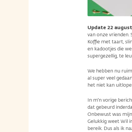
Update 22 augus
van onze vrienden. 
Koffie met taart, s
en kadootjes die w
supergezellig, te l
We hebben nu ruim ee
al super veel gedaan
het niet kan uitlop
In m'n vorige beric
dat gebeurd inderd
Onbewust was mijn 
Gelukkig weet Wil in
bereik. Dus als ik na