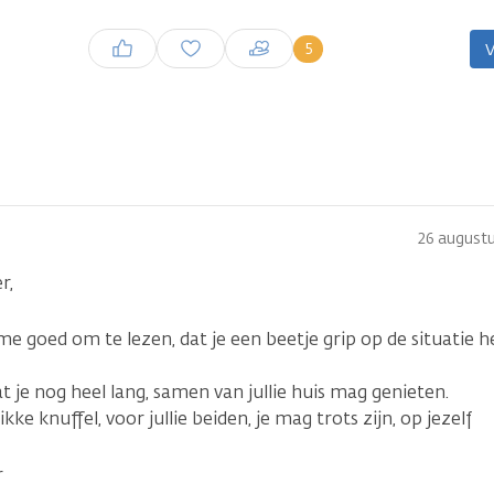
Inloggen om een reactie te
5
V
plaatsen
26 august
r,
e goed om te lezen, dat je een beetje grip op de situatie he
t je nog heel lang, samen van jullie huis mag genieten.
ikke knuffel, voor jullie beiden, je mag trots zijn, op jezelf
r