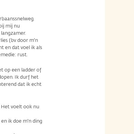
ierbaanssnelweg.
bij mij nu
k langzamer.
rlies (bv door m'n
t en dat voel ik als
medie: rust.
et op een ladder of
open. Ik durf het
nterend dat ik echt
. Het voelt ook nu
 en ik doe m'n ding