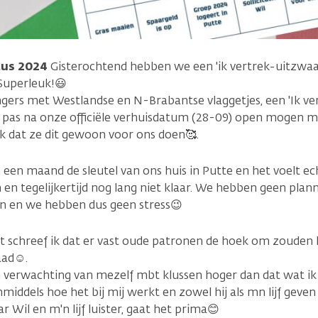
tus 2024
Gisterochtend hebben we een 'ik vertrek-uitzw
Superleuk!😃
lingers met Westlandse en N-Brabantse vlaggetjes, een 'Ik v
e pas na onze officiële verhuisdatum (28-09) open mogen 
euk dat ze dit gewoon voor ons doen🥰.
n maand de sleutel van ons huis in Putte en het voelt echt 
 en tegelijkertijd nog lang niet klaar. We hebben geen plann
en en we hebben dus geen stress😉
ht schreef ik dat er vast oude patronen de hoek om zouden
aad☺️.
verwachting van mezelf mbt klussen hoger dan dat wat ik 
middels hoe het bij mij werkt en zowel hij als mn lijf geven
ar Wil en m'n lijf luister, gaat het prima😊