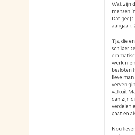
Wat zijn d
mensen in
Dat geeft
aangaan. Z
Tja, die e
schilder 
dramatisc
werk mense
besloten h
lieve man.
verven gi
valkuil. 
dan zijn d
verdelen e
gaat en al
Nou lieve