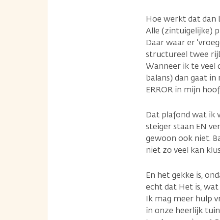
Hoe werkt dat dan b
Alle (zintuigelijke)
Daar waar er 'vroeger
structureel twee ri
Wanneer ik te veel do
balans) dan gaat in 
ERROR in mijn hoofd
Dat plafond wat ik w
steiger staan EN ve
gewoon ook niet. Ba
niet zo veel kan klu
En het gekke is, ond
echt dat Het is, wat 
Ik mag meer hulp vra
in onze heerlijk tui