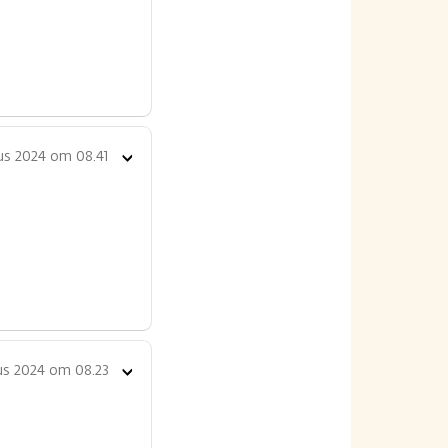
us 2024 om 08.41
Toon
opties
us 2024 om 08.23
Toon
opties