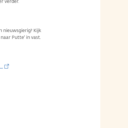
r verder.
 nieuwsgierig? Kijk
naar Putte' in vast.
t…