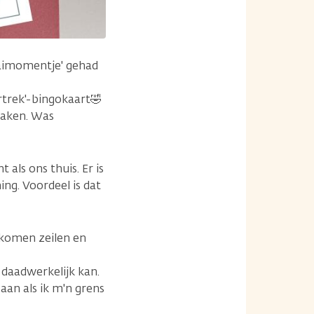
aaimomentje' gehad
ertrek'-bingokaart🤣
maken. Was
als ons thuis. Er is
ing. Voordeel is dat
 komen zeilen en
daadwerkelijk kan.
 aan als ik m'n grens