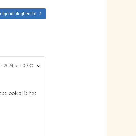
olgend blogbericht
us 2024 om 00.33
Toon
opties
bt, ook al is het