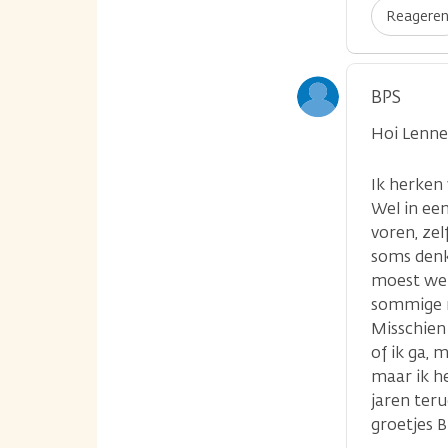
Reagere
BPS
Hoi Lenne
Ik herken 
Wel in ee
voren, ze
soms denk:
moest wel 
sommige m
Misschien 
of ik ga, 
maar ik he
jaren teru
groetjes 