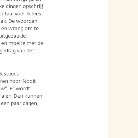
ke dingen opschrijf.
taal voel. Ik lees
 maak. De woorden
er en wrang om te
 uitgezaaide
d en moeite met de
gedrag van de '
k steeds
aren hoor. Nooit
euw". Er wordt
rhalen. Dan kunnen
t een paar dagen,