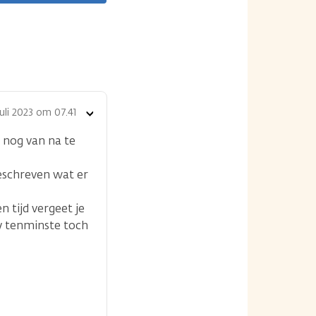
juli 2023 om 07.41
Toon
opties
 nog van na te
geschreven wat er
n tijd vergeet je
ly tenminste toch