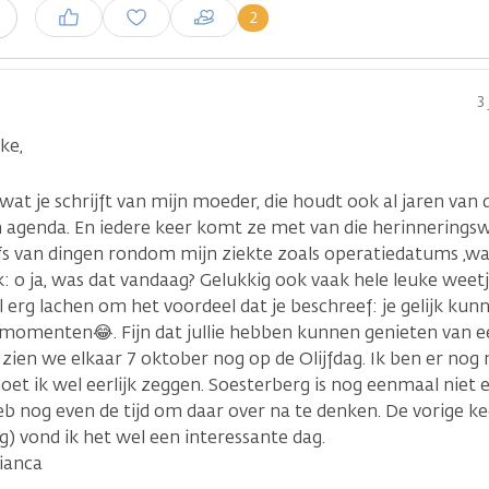
Inloggen om een reactie te
2
n
plaatsen
3
ke,
wat je schrijft van mijn moeder, die houdt ook al jaren van d
n agenda. En iedere keer komt ze met van die herinnerings
lfs van dingen rondom mijn ziekte zoals operatiedatums ,wa
 o ja, was dat vandaag? Gelukkig ook vaak hele leuke weetj
erg lachen om het voordeel dat je beschreef: je gelijk kun
omenten😂. Fijn dat jullie hebben kunnen genieten van een
zien we elkaar 7 oktober nog op de Olijfdag. Ik ben er nog 
moet ik wel eerlijk zeggen. Soesterberg is nog eenmaal niet
b nog even de tijd om daar over na te denken. De vorige ke
g) vond ik het wel een interessante dag.
Bianca