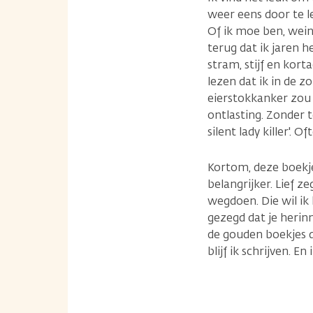
weer eens door te le
Of ik moe ben, weini
terug dat ik jaren h
stram, stijf en kor
lezen dat ik in de 
eierstokkanker zou 
ontlasting. Zonder 
silent lady killer'. 
Kortom, deze boekje
belangrijker. Lief 
wegdoen. Die wil ik 
gezegd dat je heri
de gouden boekjes d
blijf ik schrijven. 