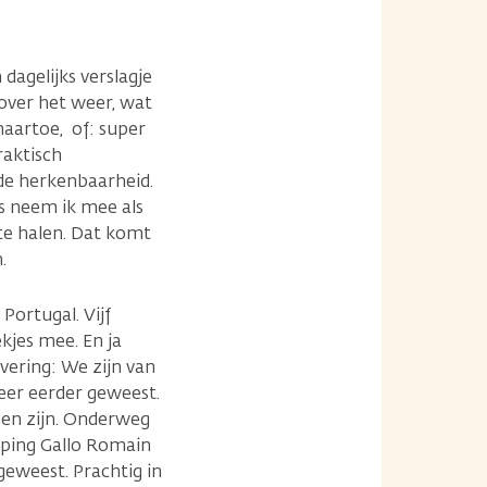
dagelijks verslagje
 over het weer, wat
aartoe, of: super
raktisch
de herkenbaarheid.
es neem ik mee als
 te halen. Dat komt
n.
Portugal. Vijf
kjes mee. En ja
vering: We zijn van
eer eerder geweest.
sen zijn. Onderweg
amping Gallo Romain
geweest. Prachtig in