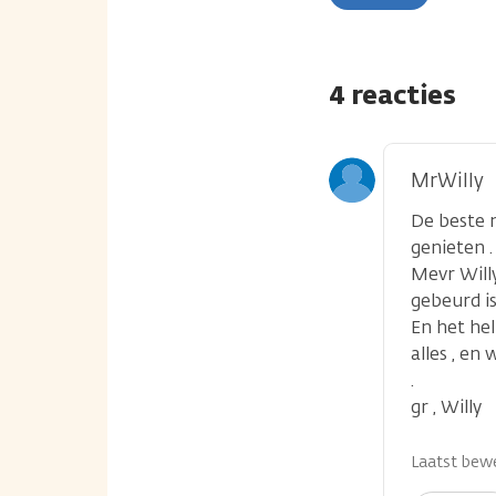
4 reacties
MrWilly
De beste 
genieten .
Mevr Willy
gebeurd is
En het hel
alles , en
.
gr , Willy
Laatst bewe