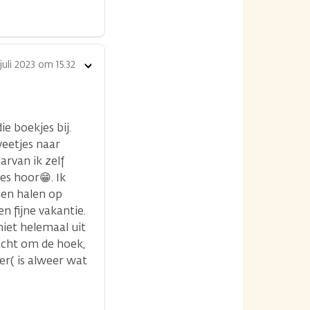
 juli 2023 om 15.32
Toon
opties
ie boekjes bij.
weetjes naar
arvan ik zelf
es hoor😁. Ik
nen halen op
 fijne vakantie.
niet helemaal uit
 echt om de hoek,
er( is alweer wat