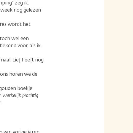
ping" zeg ik.
n week nog gelezen
eres wordt het
m toch wel een
bekend voor, als ik
emaal. Lief heeft nog
 ons horen we de
 gouden boekje:
 Werkelijk prachtig
.
n van vorige jaren