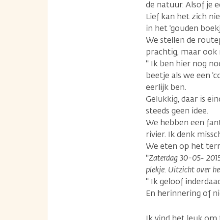
de natuur. Alsof je
Lief kan het zich n
in het 'gouden boekj
We stellen de route
prachtig, maar ook 
" Ik ben hier nog no
beetje als we een 'c
eerlijk ben.
Gelukkig, daar is ei
steeds geen idee.
We hebben een fanta
rivier. Ik denk mis
We eten op het terr
"
Zaterdag 30-05- 2015.
plekje. Uitzicht over h
" Ik geloof inderdaa
En herinnering of ni
Ik vind het leuk om 