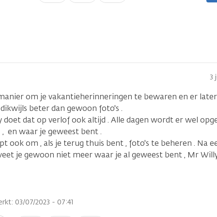
plaatsen
3 
manier om je vakantieherinneringen te bewaren en er later
 dikwijls beter dan gewoon foto's .
 doet dat op verlof ook altijd . Alle dagen wordt er wel op
 , en waar je geweest bent .
pt ook om , als je terug thuis bent , foto's te beheren . Na ee
 weet je gewoon niet meer waar je al geweest bent , Mr Wil
rkt: 03/07/2023 - 07:41