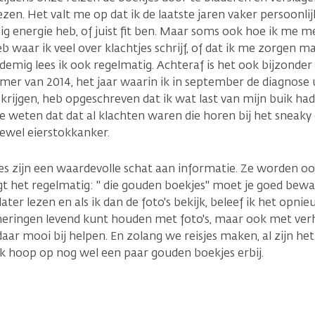
zen. Het valt me op dat ik de laatste jaren vaker persoonlij
g energie heb, of juist fit ben. Maar soms ook hoe ik me men
eb waar ik veel over klachtjes schrijf, of dat ik me zorgen
tademig lees ik ook regelmatig. Achteraf is het ook bijzond
zomer van 2014, het jaar waarin ik in september de diagnose
krijgen, heb opgeschreven dat ik wat last van mijn buik ha
te weten dat dat al klachten waren die horen bij het sneaky 
Oftewel eierstokkanker.
s zijn een waardevolle schat aan informatie. Ze worden oo
zegt het regelmatig: " die gouden boekjes" moet je goed bew
later lezen en als ik dan de foto's bekijk, beleef ik het opni
nneringen levend kunt houden met foto's, maar ook met ve
aar mooi bij helpen. En zolang we reisjes maken, al zijn he
En ik hoop op nog wel een paar gouden boekjes erbij.