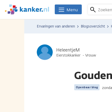
Overslaan
en
Zoeke
Menu
We
naar
zijn
de
er
Ervaringen van anderen
Blogsoverzicht
inhoud
voor
gaan
je.
Kanker.nl
HeleentjeM
Eierstokkanker
Vrouw
Gouden
zondag
Openbaar blog