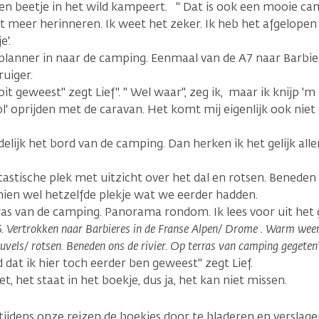
 een beetje in het wild kampeert. " Dat is ook een mooie cam
iet meer herinneren. Ik weet het zeker. Ik heb het afgelope
e'.
planner in naar de camping. Eenmaal van de A7 naar Barbi
ruiger.
oit geweest" zegt Lief". " Wel waar", zeg ik, maar ik knijp '
ol' oprijden met de caravan. Het komt mij eigenlijk ook niet 
ndelijk het bord van de camping. Dan herken ik het gelijk all
stische plek met uitzicht over het dal en rotsen. Beneden
schien wel hetzelfde plekje wat we eerder hadden.
as van de camping. Panorama rondom. Ik lees voor uit het
 Vertrokken naar Barbieres in de Franse Alpen/ Drome . Warm weer.
euvels/ rotsen. Beneden ons de rivier. Op terras van camping gegeten"
d dat ik hier toch eerder ben geweest" zegt Lief.
et, het staat in het boekje, dus ja, het kan niet missen.
tijdens onze reizen de boekjes door te bladeren en verslage