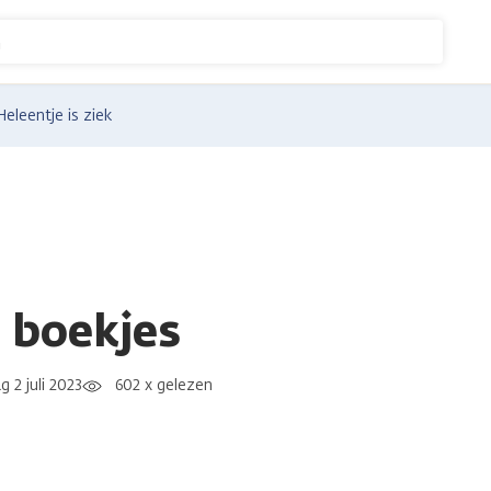
n
Heleentje is ziek
 boekjes
 2 juli 2023
602 x gelezen