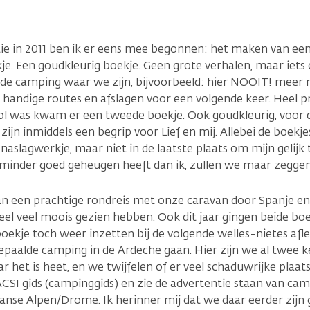
ie in 2011 ben ik er eens mee begonnen: het maken van een 
kje. Een goudkleurig boekje. Geen grote verhalen, maar iets
de camping waar we zijn, bijvoorbeeld: hier NOOIT! meer n
handige routes en afslagen voor een volgende keer. Heel p
vol was kwam er een tweede boekje. Ook goudkleurig, voor 
zijn inmiddels een begrip voor Lief en mij. Allebei de boekj
 naslagwerkje, maar niet in de laatste plaats om mijn gelijk
 minder goed geheugen heeft dan ik, zullen we maar zegge
an een prachtige rondreis met onze caravan door Spanje en 
l veel moois gezien hebben. Ook dit jaar gingen beide boe
boekje toch weer inzetten bij de volgende welles-nietes afle
paalde camping in de Ardeche gaan. Hier zijn we al twee k
 het is heet, en we twijfelen of er veel schaduwrijke plaat
 ACSI gids (campinggids) en zie de advertentie staan van c
Franse Alpen/Drome. Ik herinner mij dat we daar eerder zijn 