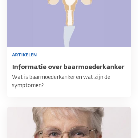
ARTIKELEN
Titel
Informatie over baarmoederkanker
Wat is baarmoederkanker en wat zijn de
symptomen?
Afbeelding