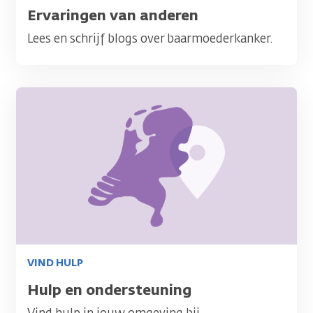
Titel
Ervaringen van anderen
Lees en schrijf blogs over baarmoederkanker.
Afbeelding
VIND HULP
Titel
Hulp en ondersteuning