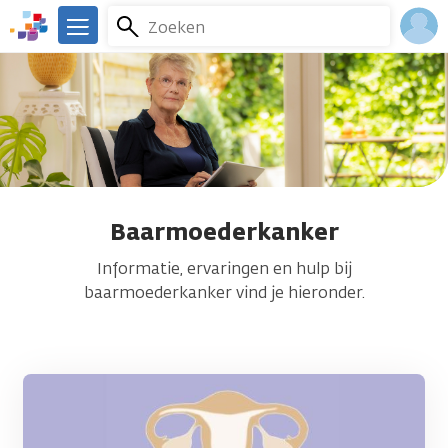
Overslaan
Zoeken
Menu
en
We
naar
zijn
Inlo
de
er
Acco
inhoud
voor
gaan
je.
Kanker.nl
Baarmoederkanker
Informatie, ervaringen en hulp bij
baarmoederkanker vind je hieronder.
Afbeelding