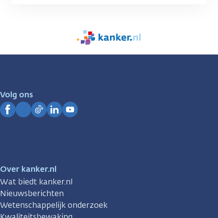
We
zijn
er
voor
je.
Volg ons
Kanker.nl
Facebook
Instagram
TikTok
LinkedIn
YouTube
Over kanker.nl
Wat biedt kanker.nl
Nieuwsberichten
Wetenschappelijk onderzoek
Kwaliteitsbewaking