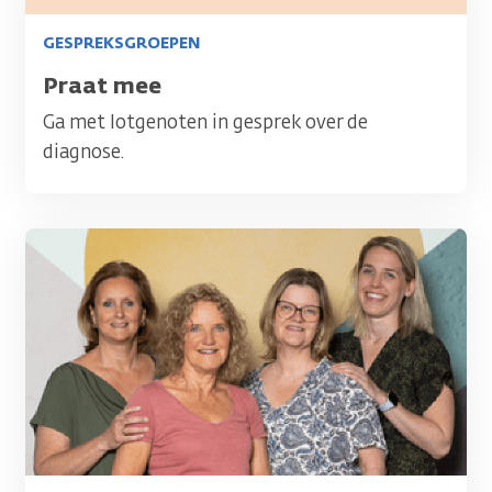
GESPREKSGROEPEN
Titel
Praat mee
Ga met lotgenoten in gesprek over de
diagnose.
Afbeelding