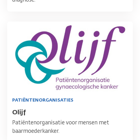
Afbeelding
PATIËNTENORGANISATIES
Titel
Olijf
Patiëntenorganisatie voor mensen met
baarmoederkanker.