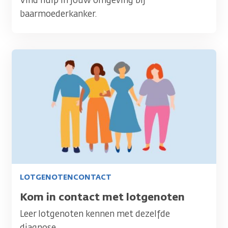
Vind hulp in jouw omgeving bij
baarmoederkanker.
Afbeelding
LOTGENOTENCONTACT
Titel
Kom in contact met lotgenoten
Leer lotgenoten kennen met dezelfde
diagnose.