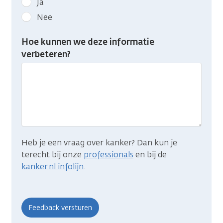
Ja
kanker.nl
Nee
feedback:
Heb
Hoe kunnen we deze informatie
je
verbeteren?
gevonden
wat
je
zocht?
Heb je een vraag over kanker? Dan kun je
terecht bij onze
professionals
en bij de
kanker.nl infolijn
.