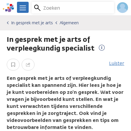
Overslaan
Zoeken
Menu
en
We
naar
zijn
Inlo
In gesprek met je arts
Algemeen
Algemene onderwerpen
In gesprek met je arts
Algemeen
de
er
Acco
inhoud
voor
In gesprek met je arts of
gaan
je.
Kanker.nl
verpleegkundig specialist
Meer
informatie
Luister
Opslaan
Delen
Een gesprek met je arts of verpleegkundig
specialist kan spannend zijn. Hier lees je hoe je
je kunt voorbereiden op zo'n gesprek. Wat voor
vragen je bijvoorbeeld kunt stellen. En wat je
kunt verwachten tijdens verschillende
gesprekken in je zorgtraject. Ook vind je
videovoorbeelden van gesprekken en tips om
betrouwbare informatie te vinden.