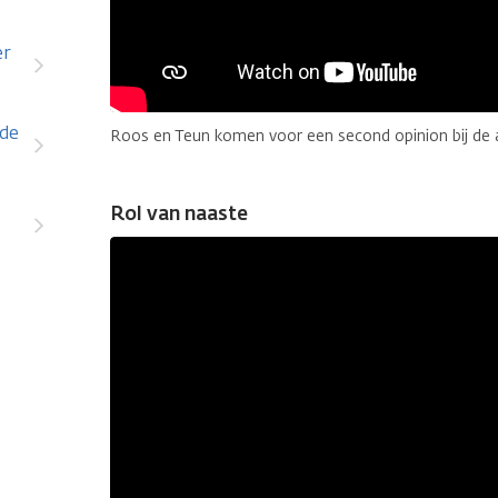
er
 de
Roos en Teun komen voor een second opinion bij de 
Rol van naaste