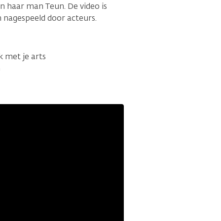
n haar man Teun. De video is
n nagespeeld door acteurs.
k met je arts
n