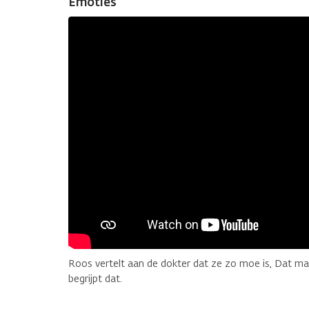
Emoties
Roos vertelt aan de dokter dat ze zo moe is, Dat ma
begrijpt dat.