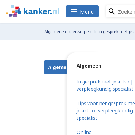
Overslaan
en
Zoeke
Menu
We
naar
zijn
de
er
Algemene onderwerpen
In gesprek met je 
inhoud
voor
gaan
je.
Kanker.nl
Algemeen
Algemeen
In gesprek met je arts of
verpleegkundig specialist
Tips voor het gesprek me
je arts of verpleegkundig
specialist
Online