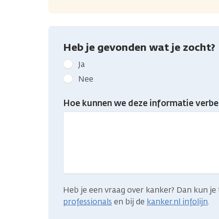
Heb je gevonden wat je zocht?
Geef
Ja
kanker.nl
Nee
feedback:
Heb
Hoe kunnen we deze informatie verbe
je
gevonden
wat
je
zocht?
Heb je een vraag over kanker? Dan kun je 
professionals
en bij de
kanker.nl infolijn
.