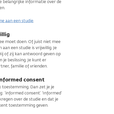
le belangrijke informatie over de
en.
me aan een studie
.
llig
mee moet doen. Of juist niet mee
an een studie is vrijwillig. Je
Hij of zij kan antwoord geven op
je beslissing. Je kunt er
tner, familie of vrienden.
informed consent
jk toestemming. Dan zet je je
g: ‘informed consent’. ‘Informed’
regen over de studie en dat je
tekent toestemming geven.