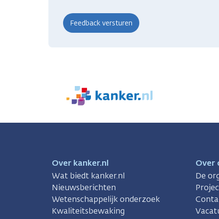
We
zijn
er
voor
je.
Kanker.nl
Over kanker.nl
Over 
Wat biedt kanker.nl
De org
Nieuwsberichten
Proje
Wetenschappelijk onderzoek
Conta
Kwaliteitsbewaking
Vacat