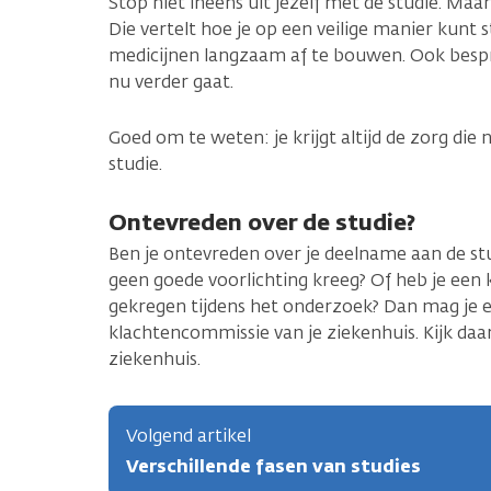
Stop niet ineens uit jezelf met de studie. Maar
Die vertelt hoe je op een veilige manier kunt 
medicijnen langzaam af te bouwen. Ook bespr
nu verder gaat.
Goed om te weten: je krijgt altijd de zorg die n
studie.
Ontevreden over de studie?
Ben je ontevreden over je deelname aan de stud
geen goede voorlichting kreeg? Of heb je een k
gekregen tijdens het onderzoek? Dan mag je ee
klachtencommissie van je ziekenhuis. Kijk daa
ziekenhuis.
Volgend artikel
Verschillende fasen van studies