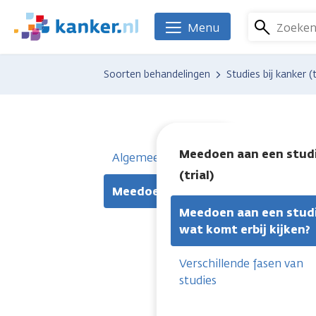
Overslaan
en
Zoeke
Menu
We
naar
zijn
de
er
Soorten behandelingen
Studies bij kanker (t
inhoud
voor
gaan
je.
Kanker.nl
Meedoen aan een stud
Algemeen
(trial)
Meedoen aan een studie (trial)
Meedoen aan een studi
wat komt erbij kijken?
Verschillende fasen van
studies