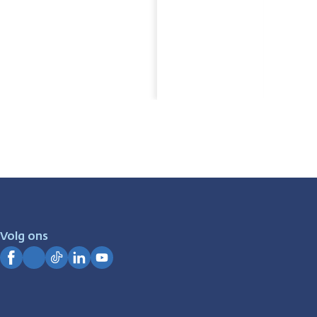
Volg ons
Facebook
Instagram
TikTok
LinkedIn
YouTube