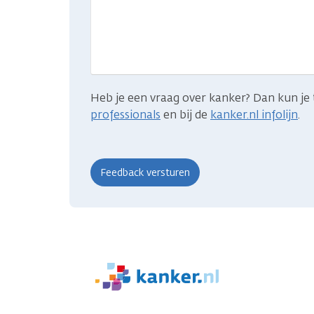
gevonden
wat
je
zocht?
Heb je een vraag over kanker? Dan kun je 
professionals
en bij de
kanker.nl infolijn
.
We
zijn