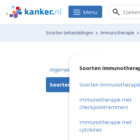
Overslaan
en
Zoeke
Menu
We
naar
zijn
de
er
Soorten behandelingen
Immunotherapie
inhoud
voor
gaan
je.
Kanker.nl
Soorten immunotherap
Algemeen
Soorten immunotherapie
Soorten immunotherapi
Immunotherapie met
checkpointremmers
Immunotherapie met
cytokines