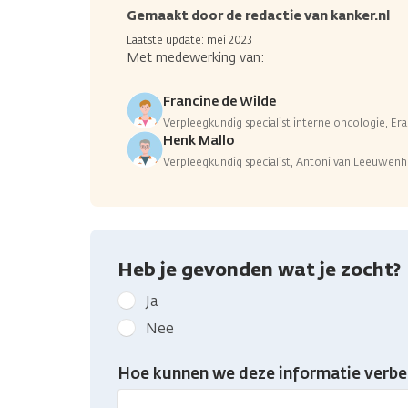
Gemaakt door de redactie van kanker.nl
Laatste update: mei 2023
Met medewerking van:
Francine de Wilde
Verpleegkundig specialist interne oncologie, E
Henk Mallo
Verpleegkundig specialist, Antoni van Leeuwen
Heb je gevonden wat je zocht?
Geef
Ja
kanker.nl
Nee
feedback:
Heb
Hoe kunnen we deze informatie verbe
je