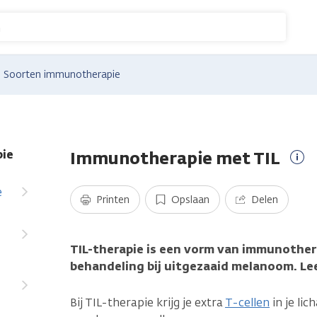
n
Soorten immunotherapie
Immunotherapie met TIL
ie
Me
inf
e
Printen
Opslaan
Delen
TIL-therapie is een vorm van immunother
behandeling bij uitgezaaid melanoom. Lee
Bij TIL-therapie krijg je extra
T-cellen
in je li