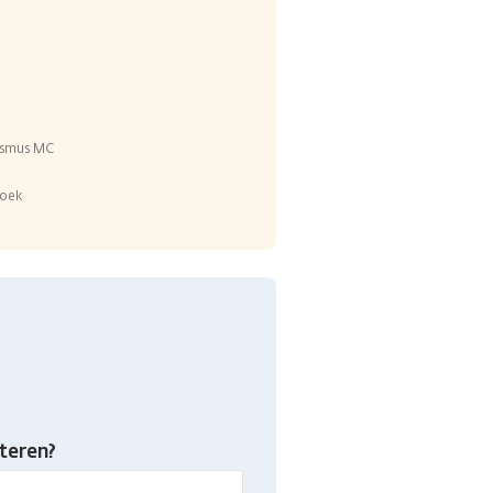
rasmus MC
hoek
teren?