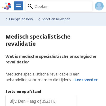
Overslaan
Zoeken
Menu
en
We
naar
zijn
Inlo
Hulp en ondersteuning
Vind hulp bij kanker
Energie en bewegen
Sport en bewegen
de
er
Acco
inhoud
voor
gaan
je.
Medisch specialistische
Kanker.nl
revalidatie
Wat is medische specialistische oncologische
revalidatie?
Medische specialistische revalidatie is een
behandeling voor mensen die tijdens
…
Lees verder
Sorteren op afstand