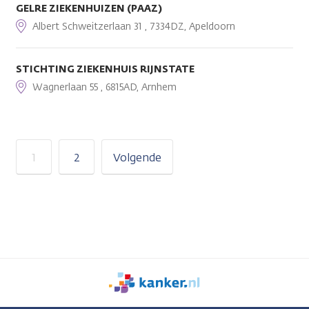
GELRE ZIEKENHUIZEN (PAAZ)
Albert Schweitzerlaan 31 , 7334DZ, Apeldoorn
STICHTING ZIEKENHUIS RIJNSTATE
Wagnerlaan 55 , 6815AD, Arnhem
1
2
Volgende
We
zijn