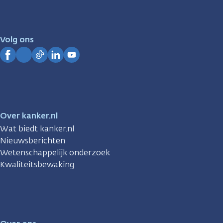
er
voor
je.
Volg ons
Kanker.nl
Facebook
Instagram
TikTok
LinkedIn
YouTube
Over kanker.nl
Wat biedt kanker.nl
Nieuwsberichten
Wetenschappelijk onderzoek
Kwaliteitsbewaking