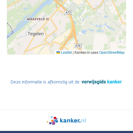
Leaflet
|
Kanker.nl uses
OpenStreetMap
Deze informatie is afkomstig uit de
We
zijn