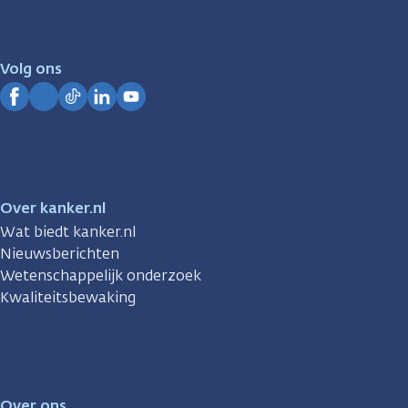
er
voor
je.
Volg ons
Kanker.nl
Facebook
Instagram
TikTok
LinkedIn
YouTube
Over kanker.nl
Wat biedt kanker.nl
Nieuwsberichten
Wetenschappelijk onderzoek
Kwaliteitsbewaking
Over ons