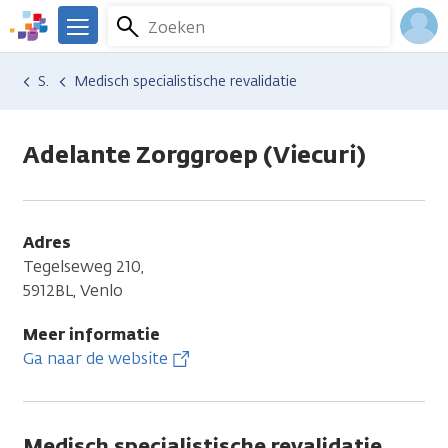
Overslaan
Zoeken
Menu
en
We
naar
zijn
Inlo
Hulp en ondersteuning
Vind hulp bij kanker
Energie en bewegen
Sport en bewegen
Medisch specialistische revalidatie
de
er
Acco
inhoud
voor
gaan
je.
Adelante Zorggroep (Viecuri)
Kanker.nl
Adres
Tegelseweg 210,
5912BL, Venlo
Meer informatie
Ga naar de website
Medisch specialistische revalidatie