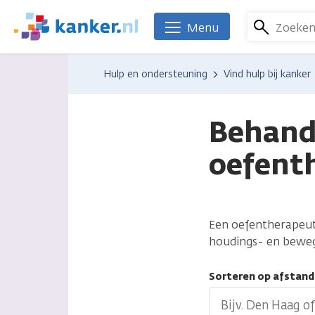
Overslaan
en
Zoeke
Menu
We
naar
zijn
de
er
Hulp en ondersteuning
Vind hulp bij kanker
inhoud
voor
gaan
je.
Kanker.nl
Behand
oefent
Een oefentherapeut 
houdings- en beweg
Sorteren op afstand