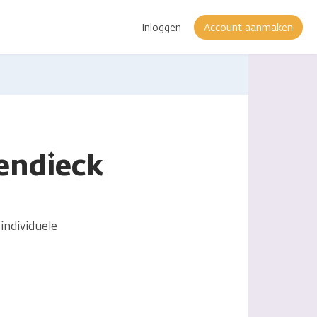
Inloggen
Account aanmaken
endieck
individuele