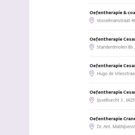
Oefentherapie & coac
Vosselmanstraat 4b 
Oefentherapie Cesa
Standerdmolen 8b ,
Oefentherapie Ces
Hugo de Vriesstraa
Oefentherapie Cesar
IJsselburcht 3 , 68
Oefentherapie Cran
Dr. Ant. Mathijsenst