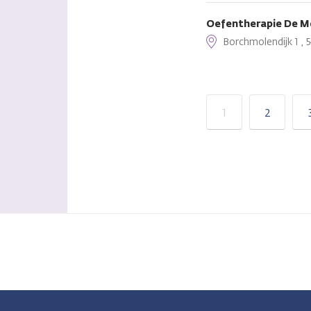
Oefentherapie De Me
Borchmolendijk 1 , 
1
2