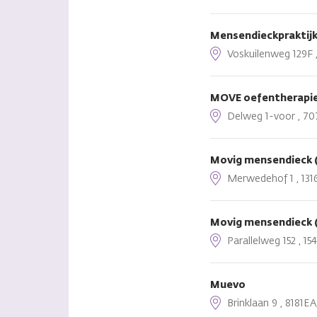
Mensendieckpraktij
Voskuilenweg 129F ,
MOVE oefentherapie 
Delweg 1-voor , 707
Movig mensendieck 
Merwedehof 1 , 1316
Movig mensendieck 
Parallelweg 152 , 1
Muevo
Brinklaan 9 , 8181E