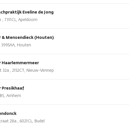
hpraktijk Eveline de Jong
, 7311CL, Apeldoorn
r & Mensendieck (Houten)
 3995AA, Houten
ar Haarlemmermeer
t 32a , 2152CT, Nieuw-Vennep
 Presikhaaf
25BS, Arnhem
endonck
raat 28a , 6021CL, Budel