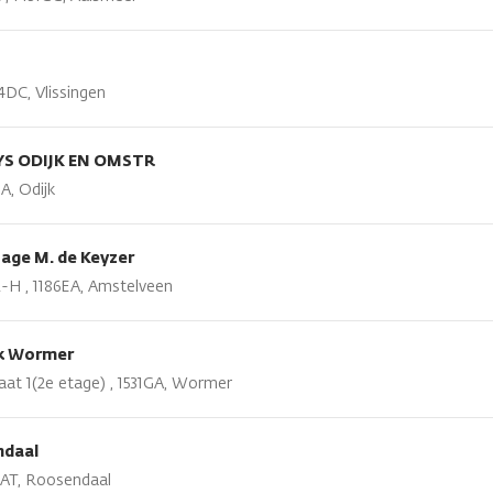
4DC, Vlissingen
S ODIJK EN OMSTR
A, Odijk
age M. de Keyzer
H , 1186EA, Amstelveen
jk Wormer
aat 1(2e etage) , 1531GA, Wormer
ndaal
7AT, Roosendaal