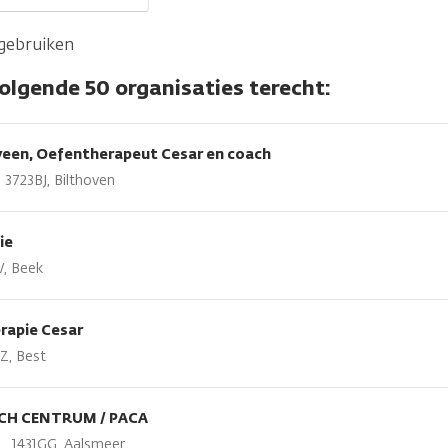
 gebruiken
volgende 50 organisaties terecht:
veen, Oefentherapeut Cesar en coach
3723BJ, Bilthoven
ie
W, Beek
rapie Cesar
Z, Best
CH CENTRUM / PACA
 , 1431GG, Aalsmeer