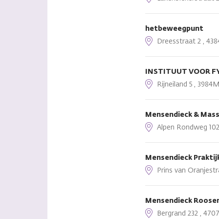
hetbeweegpunt
Dreesstraat 2 , 438
INSTITUUT VOOR FY
Rijneiland 5 , 3984M
Mensendieck & Mass
Alpen Rondweg 102-
Mensendieck Prakti
Prins van Oranjestr
Mensendieck Roose
Bergrand 232 , 470