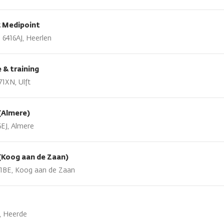
k Medipoint
 6416AJ, Heerlen
& training
1XN, Ulft
(Almere)
EJ, Almere
(Koog aan de Zaan)
541BE, Koog aan de Zaan
A, Heerde