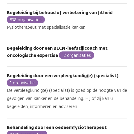
Begeleiding bij behoud of verbetering van fitheid
538 organisaties
Fysiotherapeut met specialisatie kanker.
Begeleiding door een BLCN-leefstijlcoach met
oncologische expertise
12 organisaties
Begeleiding door een verpleegkundig(e) (specialist)
1 organisatie
De verpleegkundig(e) (specialist) is goed op de hoogte van de
gevolgen van kanker en de behandeling. Hij of zij kan u
begeleiden, informeren en adviseren.
Behandeling door een oedeemfysiotherapeut