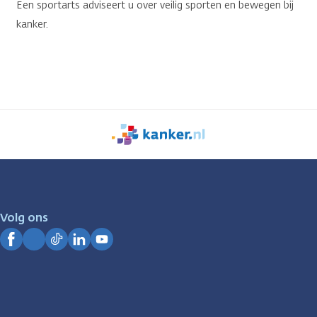
Een sportarts adviseert u over veilig sporten en bewegen bij
kanker.
We
zijn
er
voor
je.
Volg ons
Kanker.nl
Facebook
Instagram
TikTok
LinkedIn
YouTube