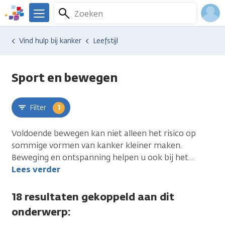
Overslaan
Zoeken
Menu
en
We
naar
zijn
Inlo
Hulp en ondersteuning
Vind hulp bij kanker
Leefstijl
uleer
de
er
Acco
inhoud
voor
gaan
je.
Sport en bewegen
Kanker.nl
Filter
1
Voldoende bewegen kan niet alleen het risico op
sommige vormen van kanker kleiner maken.
Beweging en ontspanning helpen u ook bij het
…
Lees verder
18 resultaten gekoppeld aan dit
onderwerp: