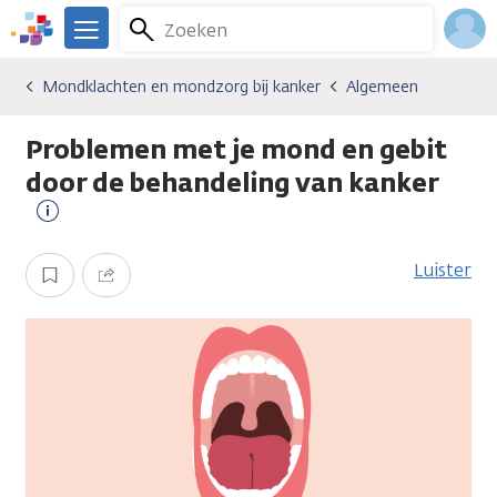
Overslaan
Zoeken
Menu
en
We
naar
zijn
Inlo
Mondklachten en mondzorg bij kanker
Algemeen
Gevolgen van kanker
Mondklachten en mondzorg bij kanker
Algemeen
de
er
Acco
inhoud
voor
Problemen met je mond en gebit
gaan
je.
Kanker.nl
door de behandeling van kanker
Meer
informatie
Luister
Opslaan
Delen