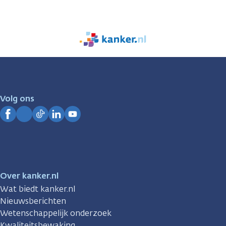
We
zijn
er
voor
je.
Volg ons
Kanker.nl
Facebook
Instagram
TikTok
LinkedIn
YouTube
Over kanker.nl
Wat biedt kanker.nl
Nieuwsberichten
Wetenschappelijk onderzoek
Kwaliteitsbewaking