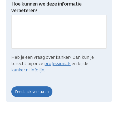
Heb
Hoe kunnen we deze informatie
je
verbeteren?
gevonden
wat
je
zocht?
Heb je een vraag over kanker? Dan kun je
terecht bij onze
professionals
en bij de
kanker.nl infolijn
.