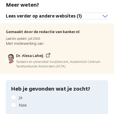
Meer weten?
Lees verder op andere websites (1)
Gemaakt door de redactie van kanker.nl
Laatste update: juli 2026
Met medewerking van:
Dr. Alexa Laheij
Tandarts en universitair hoofddocent, Academisch Centrum
Tandheelkunde Amsterdam (ACTA)
Heb je gevonden wat je zocht?
Geef
Ja
kanker.nl
Nee
feedback: