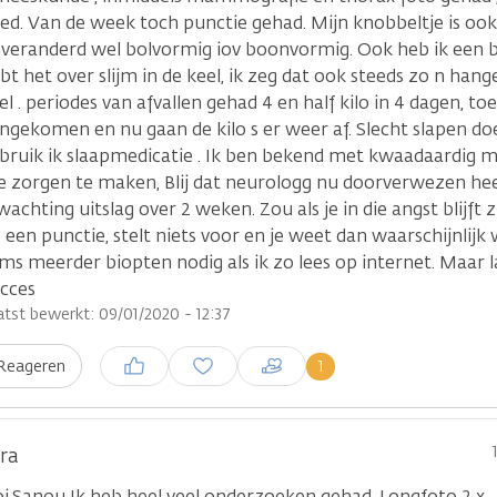
ed. Van de week toch punctie gehad. Mijn knobbeltje is o
veranderd wel bolvormig iov boonvormig. Ook heb ik een bul
bt het over slijm in de keel, ik zeg dat ook steeds zo n hang
el . periodes van afvallen gehad 4 en half kilo in 4 dagen, t
ngekomen en nu gaan de kilo s er weer af. Slecht slapen do
bruik ik slaapmedicatie . Ik ben bekend met kwaadaardig
 zorgen te maken, Blij dat neurologg nu doorverwezen hee
wachting uitslag over 2 weken. Zou als je in die angst blijft
 een punctie, stelt niets voor en je weet dan waarschijnlijk 
ms meerder biopten nodig als ik zo lees op internet. Maar la
cces
atst bewerkt: 09/01/2020 - 12:37
Inloggen om een reactie te
1
Reageren
plaatsen
ra
i,Sanou Ik heb heel veel onderzoeken gehad. Longfoto 2 x , 