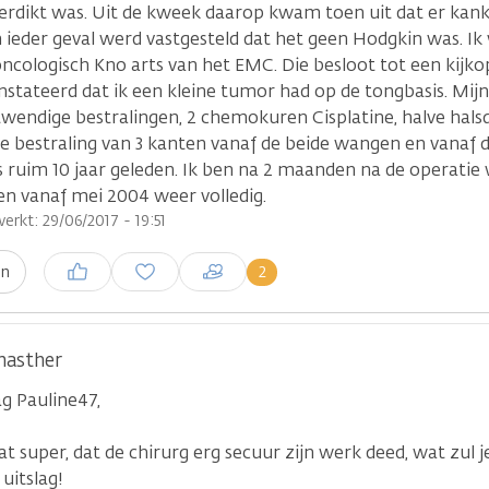
verdikt was. Uit de kweek daarop kwam toen uit dat er kan
n ieder geval werd vastgesteld dat het geen Hodgkin was. I
oncologisch Kno arts van het EMC. Die besloot tot een kijk
nstateerd dat ik een kleine tumor had op de tongbasis. Mij
twendige bestralingen, 2 chemokuren Cisplatine, halve halsd
e bestraling van 3 kanten vanaf de beide wangen en vanaf d
s ruim 10 jaar geleden. Ik ben na 2 maanden na de operatie 
en vanaf mei 2004 weer volledig.
erkt: 29/06/2017 - 19:51
Inloggen om een reactie te
2
en
plaatsen
asther
g Pauline47,
t super, dat de chirurg erg secuur zijn werk deed, wat zul 
 uitslag!