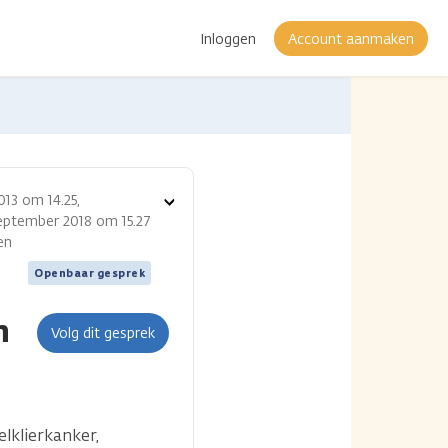
Inloggen
Account aanmaken
13 om 14.25,
Toon
september 2018 om 15.27
opties
en
Openbaar gesprek
n
Volg dit gesprek
lklierkanker,