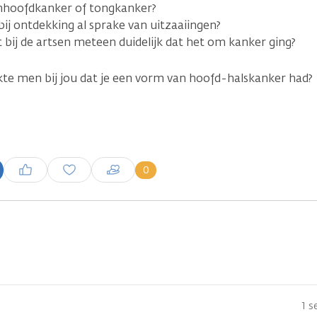
nhoofdkanker of tongkanker?
bij ontdekking al sprake van uitzaaiingen?
 bij de artsen meteen duidelijk dat het om kanker ging?
te men bij jou dat je een vorm van hoofd-halskanker had?
Inloggen om een reactie te
0
plaatsen
1 s