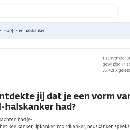
n
Hoofd- en halskanker
1 september 20
gewijzigd 17 
357421 x gelez
ntdekte jij dat je een vorm va
-halskanker had?
lachten had je?
 het keelkanker, lipkanker, mondkanker, neuskanker, speekse