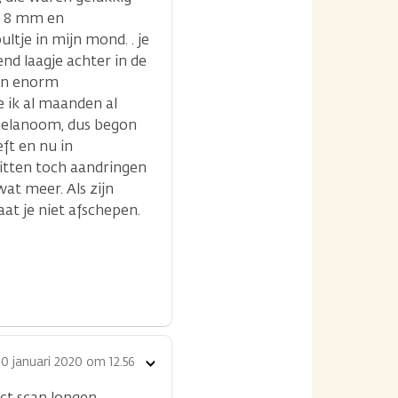
ok 8 mm en
tje in mijn mond. . je
end laagje achter in de
oen enorm
e ik al maanden al
 melanoom, dus begon
ft en nu in
 zitten toch aandringen
wat meer. Als zijn
at je niet afschepen.
10 januari 2020 om 12.56
Toon
opties
ct scan longen,