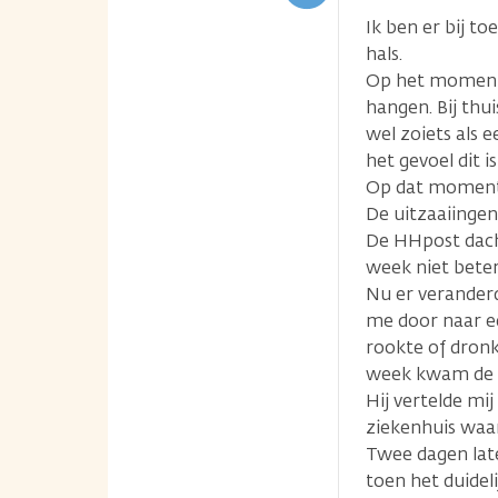
Ik ben er bij t
hals.
Op het moment d
hangen. Bij thu
wel zoiets als 
het gevoel dit 
Op dat moment 
De uitzaaiingen
De HHpost dacht
week niet beter
Nu er veranderd
me door naar e
rookte of dronk
week kwam de ui
Hij vertelde mi
ziekenhuis waar
Twee dagen lat
toen het duidel