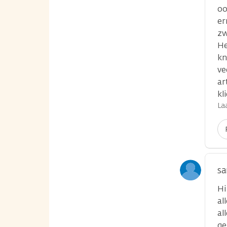
oo
er
zw
He
kn
ve
ar
kl
La
s
Hi
al
al
ge