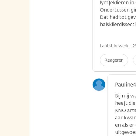
lymfeklieren in 
Ondertussen gin
Dat had tot gev
halsklierdissecti
Laatst bewerkt: 29
I
Reageren
p
Pauline
Bij mij w
heeft di
KNO arts
aar kwam
en als e
uitgevoer