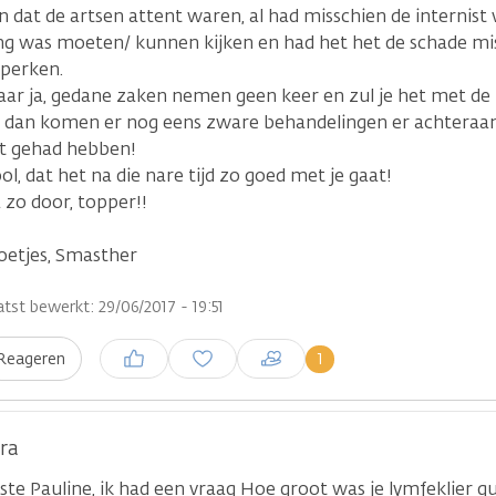
jn dat de artsen attent waren, al had misschien de internist 
ng was moeten/ kunnen kijken en had het het de schade m
perken.
ar ja, gedane zaken nemen geen keer en zul je het met de
 dan komen er nog eens zware behandelingen er achteraan
t gehad hebben!
ol, dat het na die nare tijd zo goed met je gaat!
 zo door, topper!!
oetjes, Smasther
atst bewerkt: 29/06/2017 - 19:51
Inloggen om een reactie te
1
Reageren
plaatsen
ra
ste Pauline, ik had een vraag Hoe groot was je lymfeklier q