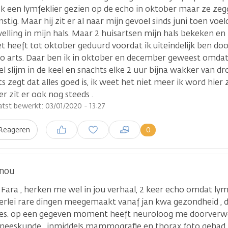
k een lymfeklier gezien op de echo in oktober maar ze zegg
nstig. Maar hij zit er al naar mijn gevoel sinds juni toen voel
elling in mijn hals. Maar 2 huisartsen mijn hals bekeken en 
t heeft tot oktober geduurd voordat ik.uiteindelijk ben d
o arts. Daar ben ik in oktober en december geweest omdat
el slijm in de keel en snachts elke 2 uur bijna wakker van d
ts zegt dat alles goed is, ik weet het niet meer ik word hie
ier zit er ook nog steeds .
atst bewerkt: 03/01/2020 - 13:27
Inloggen om een reactie te
0
Reageren
plaatsen
anou
 Fara , herken me wel in jou verhaal, 2 keer echo omdat ly
lerlei rare dingen meegemaakt vanaf jan kwa gezondheid , 
les. op een gegeven moment heeft neuroloog me doorverw
neeskunde , inmiddels mammografie en thorax foto gehad ,