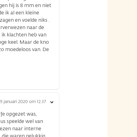
en hij is 8 mm en niet
de ik al een kleine
zagen en voelde niks .
oorverwezen naar de
 ik klachten heb van
roge keel. Maar de kno
r zo moedeloos van. De
9 januari 2020 om 12.37
Toon
opties
mfe opgezet was,
dus speelde wel van
ezen naar interne
 die waren gelukkig