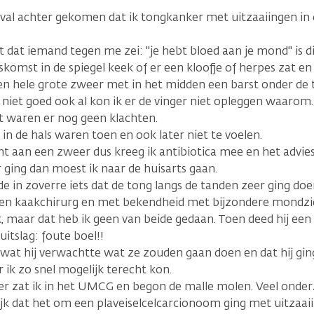
oeval achter gekomen dat ik tongkanker met uitzaaiingen in 
at iemand tegen me zei: "je hebt bloed aan je mond" is dit
iskomst in de spiegel keek of er een kloofje of herpes zat en
een hele grote zweer met in het midden een barst onder de 
is niet goed ook al kon ik er de vinger niet opleggen waarom.
waren er nog geen klachten.
 in de hals waren toen en ook later niet te voelen.
 aan een zweer dus kreeg ik antibiotica mee en het advies
 ging dan moest ik naar de huisarts gaan.
e in zoverre iets dat de tong langs de tanden zeer ging doe
en kaakchirurg en met bekendheid met bijzondere mondziek
, maar dat heb ik geen van beide gedaan. Toen deed hij een
tslag: foute boel!!
j wat hij verwachtte wat ze zouden gaan doen en dat hij gin
 ik zo snel mogelijk terecht kon.
er zat ik in het UMCG en begon de malle molen. Veel onde
ijk dat het om een plaveiselcelcarcionoom ging met uitzaai