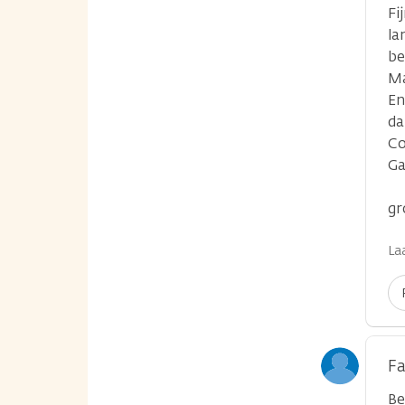
Fi
la
be
Ma
En
da
Co
Ga
gr
La
Fa
Be