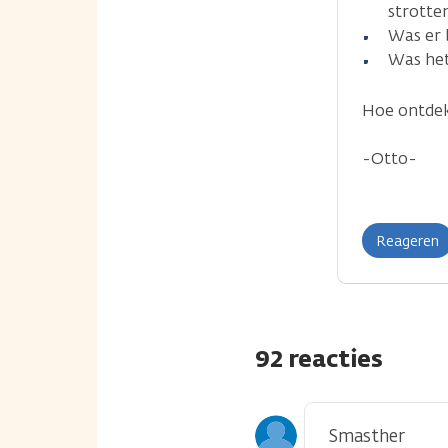
strotte
Was er 
Was het
Hoe ontdek
-Otto-
Reageren
92 reacties
Smasther