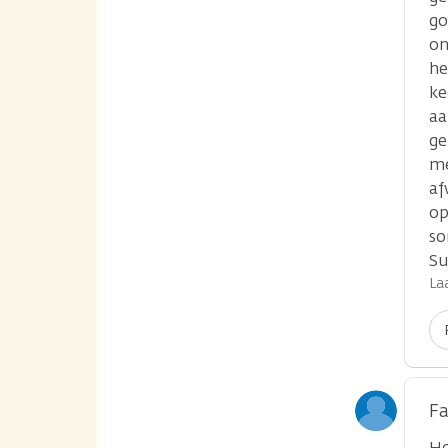
go
on
he
ke
aa
ge
me
af
op
so
Su
La
Fa
Ho