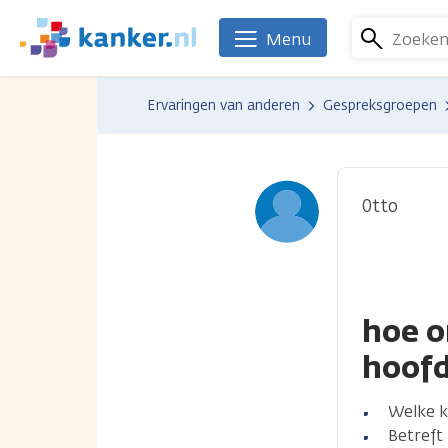
Overslaan
en
Zoeke
Menu
We
naar
zijn
de
er
Ervaringen van anderen
Gespreksgroepen
inhoud
voor
gaan
je.
Kanker.nl
0tto
hoe o
hoofd
Welke k
Betreft