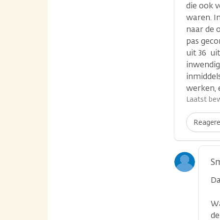
die ook 
waren. I
naar de 
pas geco
uit 36 ui
inwendig
inmiddel
werken, 
Laatst bew
Reager
Sm
Da
Wa
de