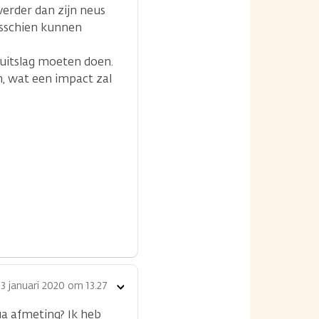
verder dan zijn neus
isschien kunnen
 uitslag moeten doen.
, wat een impact zal
3 januari 2020 om 13.27
Toon
opties
ua afmeting? Ik heb