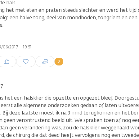
de hals.
g het met eten en praten steeds slechter en werd het tijd o
olg: een halve tong, deel van mondboden, tongriem en een 
e.
/06/2017 - 19:51
nloggen om een reactie te
2
laatsen
47
as het een halsklier die opzette en opgezet bleef. Doorgest
e eerst alle algemene onderzoeken gedaan of laten uitvoere
. Bij deze laatste moest ik na 3 mnd terugkomen en hebbe
 geen verontrustend beeld uit. We spraken toen af nog e
r dan geen verandering was, zou de halsklier weggehaald wo
d, de chirurg die dat deed heeft vervolgens nog een tweede 