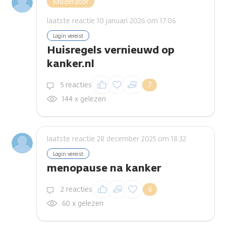
Moderator
laatste reactie 10 januari 2026 om 17.06
Login vereist
Huisregels vernieuwd op
kanker.nl
Inloggen om een
5 reacties
7
reactie te plaatsen
144 x gelezen
laatste reactie 28 december 2025 om 18.32
Login vereist
menopause na kanker
Inloggen om een
2 reacties
6
reactie te plaatsen
60 x gelezen