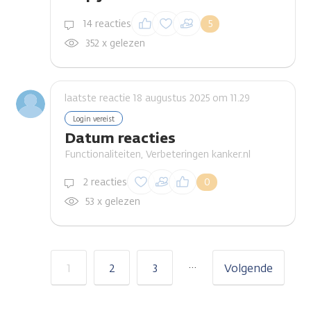
Inloggen om een
14 reacties
5
reactie te plaatsen
352 x gelezen
laatste reactie 18 augustus 2025 om 11.29
Login vereist
Datum reacties
Functionaliteiten, Verbeteringen kanker.nl
Inloggen om een
2 reacties
0
reactie te plaatsen
53 x gelezen
…
1
2
3
Volgende