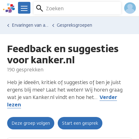
Overslaan
Zoeken
Menu
en
We
naar
zijn
Inlo
Ervaringen van anderen
Gespreksgroepen
de
er
Acco
inhoud
voor
gaan
je.
Feedback en suggesties
Kanker.nl
voor kanker.nl
190 gesprekken
Heb je ideeën, kritiek of suggesties of ben je juist
ergens blij mee? Laat het weten! Wij horen graag
wat je van Kanker.nl vindt en hoe het
…
Verder
lezen
Deze groep volgen
Start een gesprek