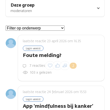
Deze groep
moderatoren
Gespreksonderwerpen
laatste reactie 23 april 2026 om 16.35
Login vereist
Foute melding?
Inloggen om een
7 reacties
2
reactie te plaatsen
103 x gelezen
laatste reactie 24 februari 2026 om 15.53
Login vereist
App ‘mindfulness bij kanker’