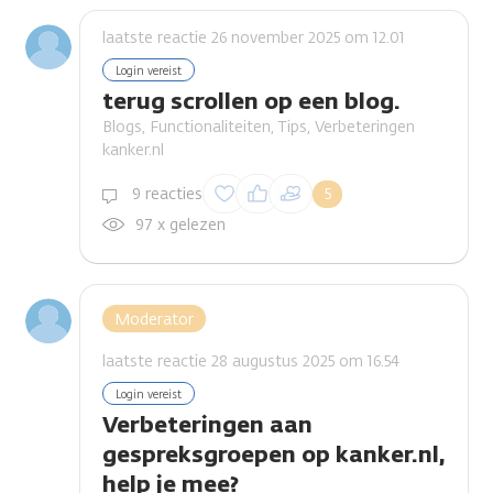
laatste reactie 26 november 2025 om 12.01
Login vereist
terug scrollen op een blog.
Blogs, Functionaliteiten, Tips, Verbeteringen
kanker.nl
Inloggen om een
9 reacties
5
reactie te plaatsen
97 x gelezen
Moderator
laatste reactie 28 augustus 2025 om 16.54
Login vereist
Verbeteringen aan
gespreksgroepen op kanker.nl,
help je mee?