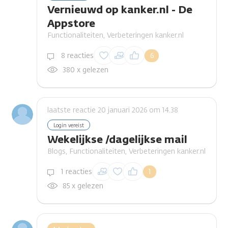
Vernieuwd op kanker.nl - De
Appstore
Functionaliteiten, Verbeteringen kanker.nl
Inloggen om een
8 reacties
6
reactie te plaatsen
380 x gelezen
laatste reactie 20 januari 2026 om 14.38
Login vereist
Wekelijkse /dagelijkse mail
Blogs, Functionaliteiten, Verbeteringen kanker.nl
Inloggen om een
1 reacties
1
reactie te plaatsen
85 x gelezen