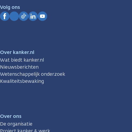
je.
Volg ons
Kanker.nl
Facebook
Instagram
TikTok
LinkedIn
YouTube
Over kanker.nl
Wat biedt kanker.nl
Nieuwsberichten
Wetenschappelijk onderzoek
Kwaliteitsbewaking
Over ons
De organisatie
Project kanker & werk