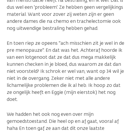
van menstruatie heeft na bestraling, en ik wel. Dat is
dus wel een 'probleem'. Ze hebben geen vergelijkings
material. Want voor zover zij weten zijn er geen
andere dames die na chemo en trachelectomie ook
nog uitwendige bestraling hebben gehad.
En toen riep ze opeens "ach misschien zit je wel in de
pre menopauze". En dat was het. Achteraf hoorde ik
van een lotgenoot dat ze dat dus mega makkelijk
kunnen checken in je bloed, dus waarom ze dat dan
niet voorsteld? Ik schrok er wel van, want op 34 wil je
niet in de overgang. Zeker niet met alle andere
lichamelijke problemen die ik al heb. Ik hoop zo dat
ze ongelijk heeft en Eggie (mijn eierstok) het nog
doet.
We hadden het ook nog even over mijn
gemoedstoestand. Die heel op en af gaat, vooral af
haha En toen gaf ze aan dat dit onze laatste