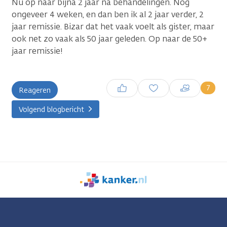
Nu op naar bijna 2 jaar na behandelingen. Nog
ongeveer 4 weken, en dan ben ik al 2 jaar verder, 2
jaar remissie. Bizar dat het vaak voelt als gister, maar
ook net zo vaak als 50 jaar geleden. Op naar de 50+
...
jaar remissie!
Inloggen om een reactie te
7
Reageren
plaatsen
Volgend blogbericht
We
zijn
er
voor