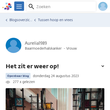
Overslaan
Zoeken
Menu
en
We
naar
zijn
Inlo
Ervaringen van anderen
Blogsoverzicht
Tussen hoop en vrees
de
er
Acco
inhoud
voor
gaan
je.
Kanker.nl
Aurelia1989
Baarmoederhalskanker
Vrouw
Het zit er weer op!
To
opt
donderdag 24 augustus 2023
Openbaar blog
277 x gelezen