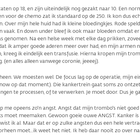
ten op 18, en zijn uiteindelijk nog gezakt naar 10. Een nor
en voor de chemo zat ik standaard op de 250. Ik kon dus ec
n. Over mijn hele huid had ik kleine bloedingkjes. Rode spel
en vaak. En down under bleef ik ook maar bloeden omdat e
as genomen. Na een helse week met elke dag prikken, zove
 dat ik amper goede aderen meer over had, en mijn armen 
, kreeg ik eindelijk een transfusie. Hierna kropen mijn tr
(en alles alleen vanwege coronie, jeeeej).
en. We moesten wel. De focus lag op de operatie, mijn ei
e know op dat moment). Die kankertrein gaat soms zo ontzett
ingen te processen, of te verwerken. Je moet door. Dus je g
 me opeens zo'n angst. Angst dat mijn trombo's niet goed z
ijks moet meemaken. Gewoon goeie ouwe ANGST. Kanker is n
ist ik al. Maar dat er op zulke angsten dus een hele vertrag
orheen moet...ik weet het niet. Ik heb daar nooit zo over n