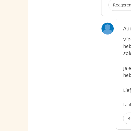
Reagere
Aur
Vin
heb
zoi
Ja 
heb
Lie
Laat
R