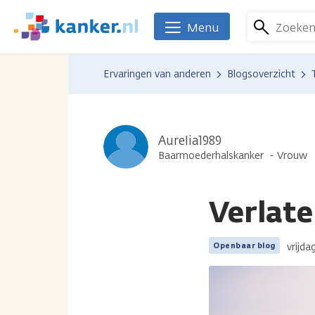
Overslaan
en
Zoeke
Menu
We
naar
zijn
de
er
Ervaringen van anderen
Blogsoverzicht
inhoud
voor
gaan
je.
Kanker.nl
Aurelia1989
Baarmoederhalskanker
Vrouw
Verlate
vrijda
Openbaar blog