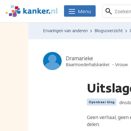
Overslaan
en
Zoeke
Menu
We
naar
zijn
de
er
Ervaringen van anderen
Blogsoverzicht
inhoud
voor
gaan
je.
Kanker.nl
Dramarieke
Baarmoederhalskanker
Vrouw
Uitsla
dinsda
Openbaar blog
Geen verhaal, geen e
delen.