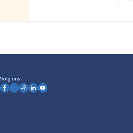
Volg ons
Facebook
Instagram
TikTok
LinkedIn
YouTube