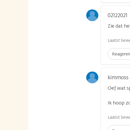
02122021
Zie dat he
Laatst bewe
Reagere
kimmoss
Oef wat s
Ik hoop z
Laatst bewe