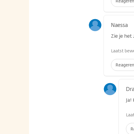
Reagere
Naessa
Zie je het
Laatst bewe
Reagere
Dr
...
Ja!
Laat
R