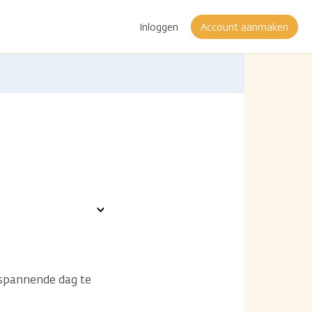
Inloggen
Account aanmaken
Toon
opties
s spannende dag te