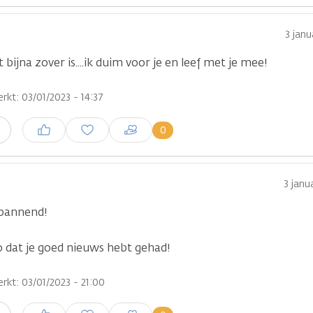
3 janu
t bijna zover is....ik duim voor je en leef met je mee!
rkt: 03/01/2023 - 14:37
Inloggen om een reactie te
0
n
plaatsen
3 janu
pannend!
o dat je goed nieuws hebt gehad!
rkt: 03/01/2023 - 21:00
Inloggen om een reactie te