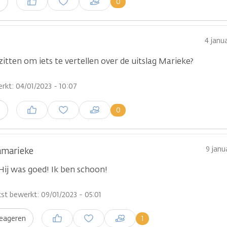
0
n
plaatsen
4 janu
 zitten om iets te vertellen over de uitslag Marieke?
rkt: 04/01/2023 - 10:07
Inloggen om een reactie te
0
n
plaatsen
9 janu
amarieke
 Hij was goed! Ik ben schoon!
st bewerkt: 09/01/2023 - 05:01
Inloggen om een reactie te
1
eageren
plaatsen