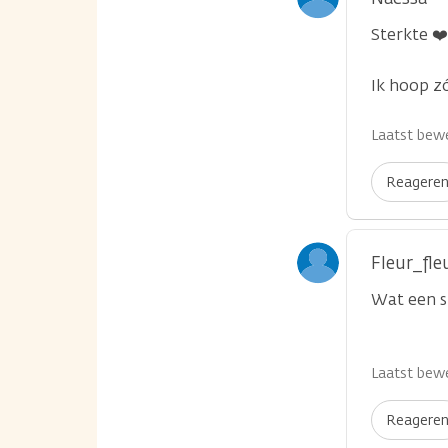
Sterkte ❤️
Ik hoop zó
Laatst bewe
Reagere
Fleur_fle
Wat een s
Laatst bewe
Reagere