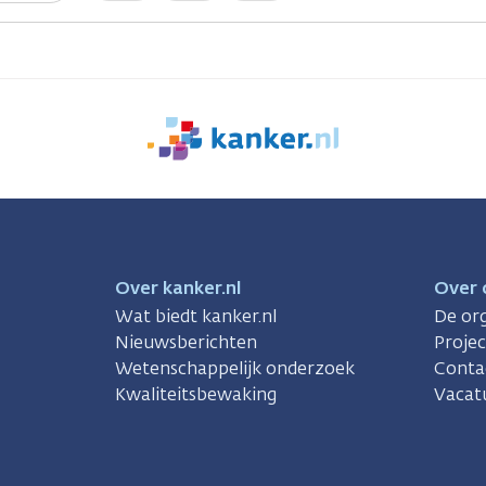
We
zijn
er
voor
je.
Kanker.nl
Over kanker.nl
Over 
Wat biedt kanker.nl
De org
Nieuwsberichten
Proje
Wetenschappelijk onderzoek
Conta
Kwaliteitsbewaking
Vacat