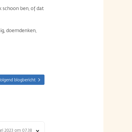
k schoon ben, of dat
tig, doemdenken,
olgend blogbericht
ari 2023 om 07.38
Toon