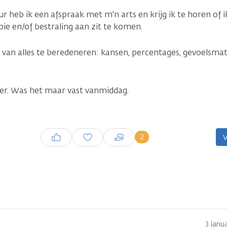
 heb ik een afspraak met m'n arts en krijg ik te horen of i
e en/of bestraling aan zit te komen.
 van alles te beredeneren: kansen, percentages, gevoelsma
er. Was het maar vast vanmiddag.
Inloggen om een reactie te
2
V
plaatsen
3 janu