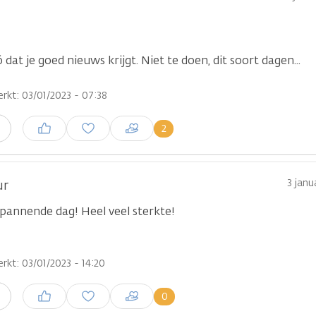
 dat je goed nieuws krijgt. Niet te doen, dit soort dagen...
rkt: 03/01/2023 - 07:38
Inloggen om een reactie te
2
n
plaatsen
3 janu
ur
pannende dag! Heel veel sterkte!
rkt: 03/01/2023 - 14:20
Inloggen om een reactie te
0
n
plaatsen