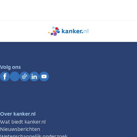
We
zijn
er
voor
je.
Volg ons
Kanker.nl
Facebook
Instagram
TikTok
LinkedIn
YouTube
Over kanker.nl
Wat biedt kanker.nl
Nieuwsberichten
Wetenschappelijk onderzoek