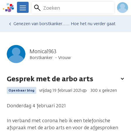
Overslaan
Zoeken
Menu
en
We
naar
zijn
Inlo
Ervaringen van anderen
Blogsoverzicht
Genezen van borstkanker…….. Hoe het nu verder gaat
de
er
Acco
inhoud
voor
gaan
je.
Kanker.nl
Monica1963
Borstkanker
Vrouw
Gesprek met de arbo arts
To
opt
vrijdag 19 februari 2021
300 x gelezen
Openbaar blog
Donderdag 4 februari 2021
In verband met corona heb ik een telefonische
afspraak met de arbo arts en voor de afgesproken