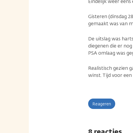
Eindelijk weer eens 
Gisteren (dinsdag 2
gemaakt was van mi
De uitslag was hart
diegenen die er nog
PSA omlaag was gega
Realistisch gezien 
winst. Tijd voor een
Reageren
8 reacties