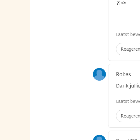
🥂🌞
Laatst bewe
Reagere
Robas
Dank jull
Laatst bewe
Reagere