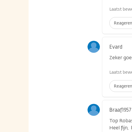
Laatst bewe
Reagere
Evard
Zeker goed
Laatst bewe
Reagere
Braaf1957
Top Robas
Heel fijn,