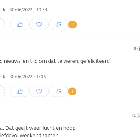
rkt: 30/06/2022 - 10:34
Inloggen om een reactie te
2
n
plaatsen
30 
 nieuws, en tijd om dat te vieren, gefeliciteerd.
rkt: 30/06/2022 - 13:16
Inloggen om een reactie te
1
n
plaatsen
30 j
... Dat geeft weer lucht en hoop
 liefdevol weekend samen.