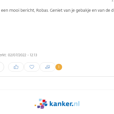
2
 een mooi bericht, Robas. Geniet van je gebakje en van de d
rkt: 02/07/2022 - 12:13
Inloggen om een reactie te
1
n
plaatsen
We
zijn