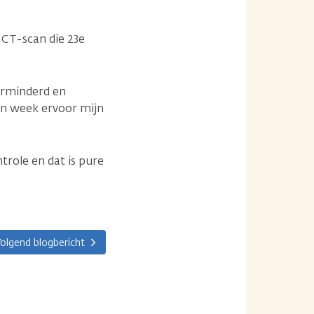
 CT-scan die 23e
verminderd en
en week ervoor mijn
trole en dat is pure
olgend blogbericht