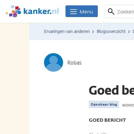
Overslaan
en
Zoeke
Menu
We
naar
zijn
de
er
Ervaringen van anderen
Blogsoverzicht
inhoud
voor
gaan
je.
Kanker.nl
Robas
Goed be
woens
Openbaar blog
GOED BERICHT