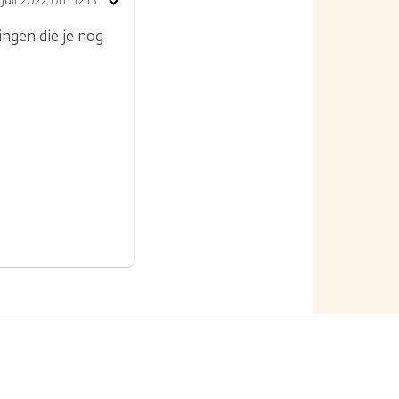
 juli 2022 om 12.13
Toon
opties
ingen die je nog