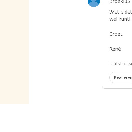
Broek133
Wat is dat
wel kunt!
...
Groet,
René
Laatst bewe
Reagere