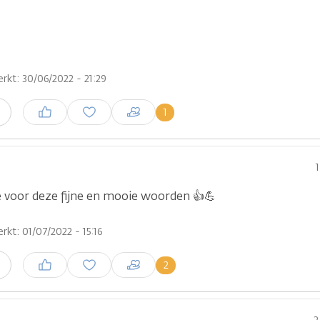
rkt: 30/06/2022 - 21:29
Inloggen om een reactie te
1
n
plaatsen
1
ie voor deze fijne en mooie woorden 👍💪
rkt: 01/07/2022 - 15:16
Inloggen om een reactie te
2
n
plaatsen