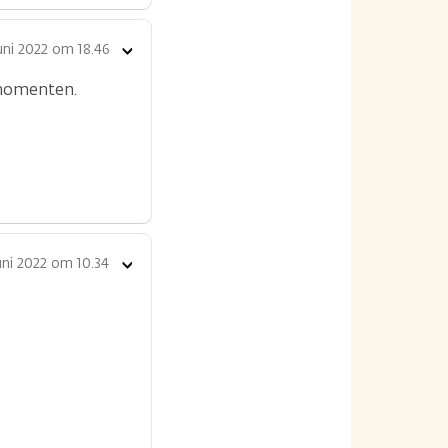
uni 2022 om 18.46
Toon
opties
 momenten.
uni 2022 om 10.34
Toon
opties