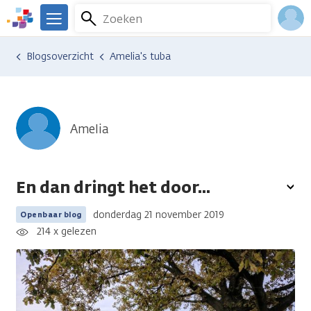
Overslaan
Zoeken
Menu
en
We
naar
zijn
Inlo
Ervaringen van anderen
Blogsoverzicht
Amelia's tuba
de
er
Acco
inhoud
voor
gaan
je.
Kanker.nl
Amelia
En dan dringt het door...
To
opt
donderdag 21 november 2019
Openbaar blog
214 x gelezen