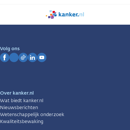
We
zijn
er
voor
je.
Volg ons
Kanker.nl
Facebook
Instagram
TikTok
LinkedIn
YouTube
Over kanker.nl
Wat biedt kanker.nl
Nieuwsberichten
Wetenschappelijk onderzoek
Kwaliteitsbewaking