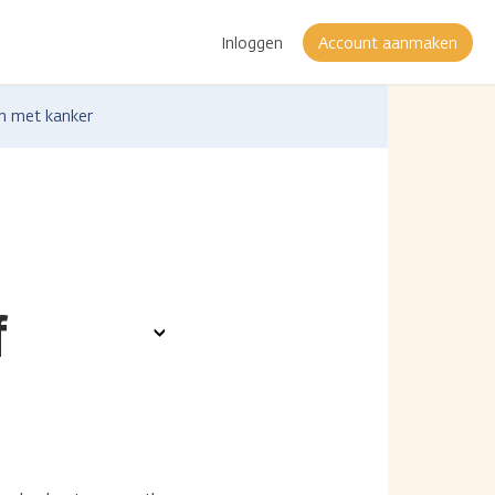
Inloggen
Account aanmaken
en met kanker
f
Toon
opties