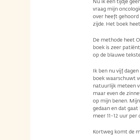
Nu ik een tijdje gee
vraag mijn oncologi
over heeft gehoord e
zijde. Het boek hee
De methode heet Opb
boek is zeer patiënt
op de blauwe tekst
Ik ben nu vijf dage
boek waarschuwt voo
natuurlijk meteen v
maar even de zinnetj
op mijn benen. Mijn
gedaan en dat gaat 
meer 11-12 uur per 
Kortweg komt de me