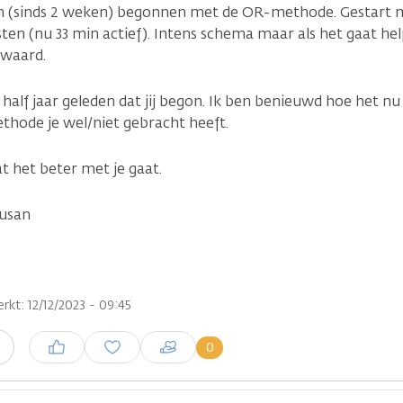
n (sinds 2 weken) begonnen met de OR-methode. Gestart m
ten (nu 33 min actief). Intens schema maar als het gaat hel
 waard.
 half jaar geleden dat jij begon. Ik ben benieuwd hoe het nu
thode je wel/niet gebracht heeft.
t het beter met je gaat.
susan
rkt: 12/12/2023 - 09:45
Inloggen om een reactie te
0
n
plaatsen