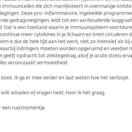
immuuncellen die zich manifesteert in overmatige ontstek
gingen. Deze pro-inflammatoire, ingebedde programmeri
nde gedragsneigingen, leidt tot een aanhoudende laaggrad
d. Dat is een toestand waarin je immuunsysteem voortduren
r continue meer cytokines in je lichaam en brein circuleren 
m is dus de hele tijd aan het werk, niet zo intensief als bi
 waarbij indringers moeten worden opgeruimd en weefsel
n geeft opdracht tot ziektegedrag, alsof je acute stress erva
 alles veroorzaakt vermoeidheid.
boek. Ik ga er mee verder en laat weten hoe het verloopt.
t wilt wisselen of vragen hebt, hoor ik het graag.
oor een rustmomentje.