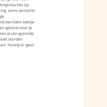
ingsreacties op
ng, soms versterkt
ige
d een klein beetje
dan gezond voor je
j een acute gezonde
 moet worden
art. Terwijl er geen