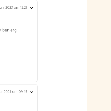
juni 2023 om 12.21
Toon
opties
k ben erg
er 2023 om 09.45
Toon
opties