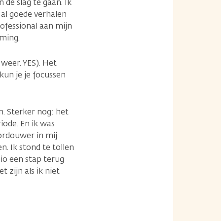
 de slag te gaan. Ik
 al goede verhalen
rofessional aan mijn
eming.
weer. YES). Het
kun je je focussen
n. Sterker nog: het
iode. En ik was
ordouwer in mij
n. Ik stond te tollen
io een stap terug
zijn als ik niet