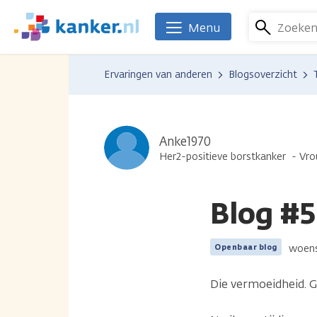
Overslaan
en
Zoeke
Menu
We
naar
zijn
de
er
Ervaringen van anderen
Blogsoverzicht
inhoud
voor
gaan
je.
Kanker.nl
Anke1970
Her2-positieve borstkanker
Vr
Blog #5
woens
Openbaar blog
Die vermoeidheid. G