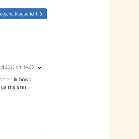
olgend blogbericht
mei 2023 om 14.03
Toon
opties
oe en ik hoop
 ga me erin