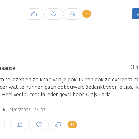
Inloggen om een reactie te
4
V
plaatsen
31 
iaanse
om te lezen en zo knap van je ook. Ik ben ook zo extreem m
eer wat te kunnen gaan opbouwen. Bedankt voor je tips. Ik
 Heel veel succes in ieder geval hoor. Grtjs Carla
rkt: 31/05/2023 - 14:03
Inloggen om een reactie te
0
n
plaatsen