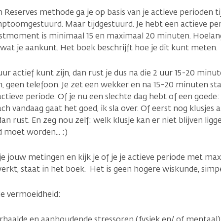
eserves methode ga je op basis van je actieve perioden t
mptoomgestuurd. Maar tijdgestuurd. Je hebt een actieve pe
stmoment is minimaal 15 en maximaal 20 minuten. Hoelang 
an wat je aankunt. Het boek beschrijft hoe je dit kunt meten.
uur actief kunt zijn, dan rust je dus na die 2 uur 15-20 minu
m, geen telefoon. Je zet een wekker en na 15-20 minuten st
tieve periode. Of je nu een slechte dag hebt of een goede: di
ch vandaag gaat het goed, ik sla over. Of eerst nog klusjes
dan rust. En zeg nou zelf: welk klusje kan er niet blijven lig
 moet worden... ;)
je jouw metingen en kijk je of je je actieve periode met ma
 werkt, staat in het boek. Het is geen hogere wiskunde, si
de vermoeidheid:
erhaalde en aanhoudende stressoren (fysiek en/ of mentaal)