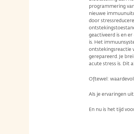
programmering van 
nieuwe immuunuitda
door stressreducere
ontstekingstoestan
geactiveerd is en e
is. Het immuunsystee
ontstekingsreactie
gerepareerd. Je brei
acute stress is. Dit
Oftewel: waardevol 
Als je ervaringen ui
En nu is het tijd v