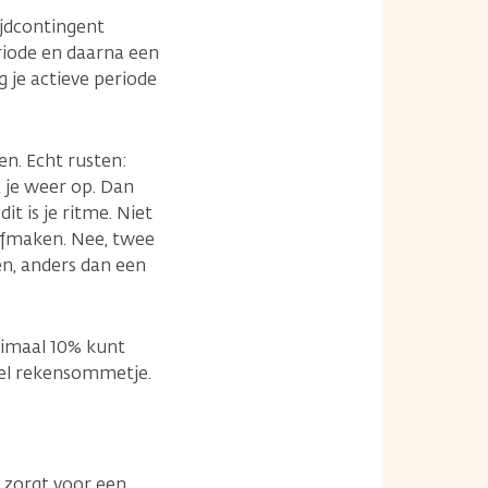
ijdcontingent
riode en daarna een
je actieve periode
ten. Echt rusten:
a je weer op. Dan
t is je ritme. Niet
 afmaken. Nee, twee
gen, anders dan een
ximaal 10% kunt
mpel rekensommetje.
 zorgt voor een