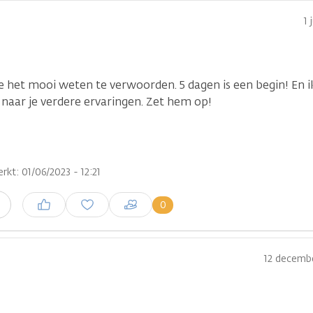
1 
e het mooi weten te verwoorden. 5 dagen is een begin! En i
naar je verdere ervaringen. Zet hem op!
rkt: 01/06/2023 - 12:21
Inloggen om een reactie te
0
n
plaatsen
12 decemb