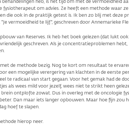
n behandelingen heb, is het tijd om met de vermoeidheid aan
e fysiotherapeut om advies. Ze heeft een methode waar ze
n die ook in de praktijk getest is. Ik ben zo blij met deze p
t "Je vermoeidheid te lijf", geschreven door Annemarieke Fl
ouw van Reserves. Ik heb het boek gelezen (dat lukt ook 
vriendelijk geschreven. Als je concentratieproblemen hebt, 
en.
n met de methode bezig. Nog te kort om resultaat te ervare
r een mogelijke verergering van klachten in de eerste per
eel te radicaal van start gegaan. Voor het gemak had de do
es als wees mild voor jezelf, wees niet te strikt heen geleze
 brein ontplofte zowat. Dus in overleg met de oncologie fys
beter. Dan maar iets langer opbouwen. Maar hoe fijn zou het 
dag hoef te slapen.
thode hierop neer.