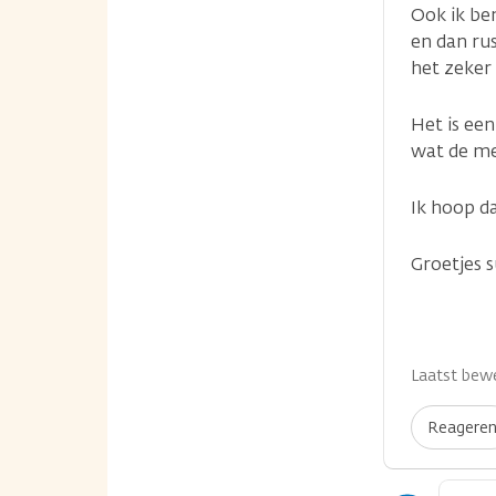
Ook ik be
en dan rus
het zeker
Het is een
wat de me
Ik hoop da
Groetjes 
Laatst bewe
Reagere