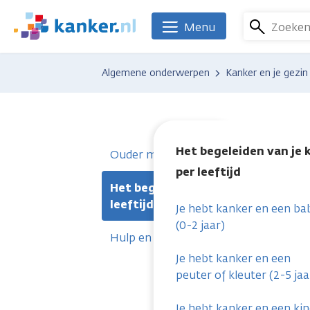
Overslaan
en
Zoeke
Menu
We
naar
zijn
de
er
Algemene onderwerpen
Kanker en je gezin
inhoud
voor
gaan
je.
Kanker.nl
Het begeleiden van je 
Ouder met kanker
per leeftijd
Het begeleiden van je kind per
leeftijd
Je hebt kanker en een ba
(0-2 jaar)
Hulp en steun
Je hebt kanker en een
peuter of kleuter (2-5 jaa
Je hebt kanker en een ki