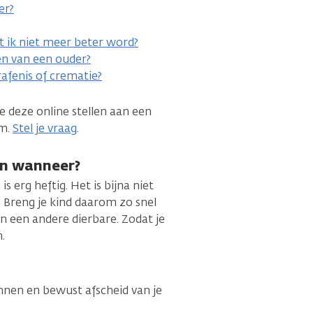
er?
at ik niet meer beter word?
den van een ouder?
rafenis of crematie?
je deze online stellen aan een
um.
Stel je vraag
.
En wanneer?
s erg heftig. Het is bijna niet
. Breng je kind daarom zo snel
an een andere dierbare. Zodat je
.
ennen en bewust afscheid van je