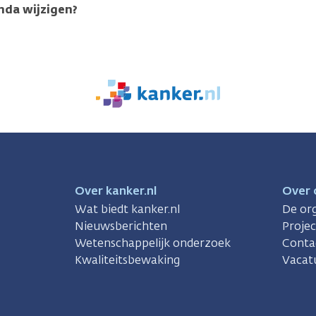
enda wijzigen?
We
zijn
er
voor
je.
Kanker.nl
Over kanker.nl
Over 
Wat biedt kanker.nl
De org
Nieuwsberichten
Proje
Wetenschappelijk onderzoek
Conta
Kwaliteitsbewaking
Vacat