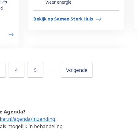
over
weer energie.
id
Bekijk op Samen Sterk Huis
…
4
5
Volgende
 de Agenda?
er.nl/agenda/inzending
ls mogelijk in behandeling.