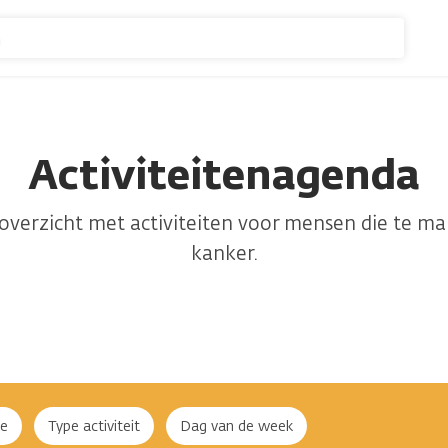
n
Activiteitenagenda
n (1069)
n overzicht met activiteiten voor mensen die te 
kanker.
ne
Type activiteit
Dag van de week