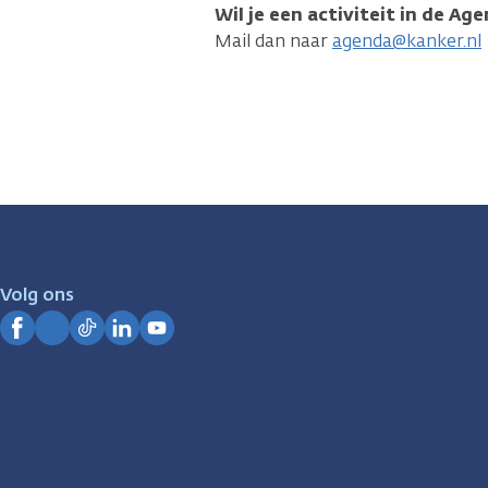
Wil je een activiteit in de Ag
Mail dan naar
agenda@kanker.nl
Volg ons
Facebook
Instagram
TikTok
LinkedIn
YouTube