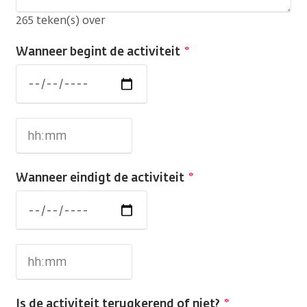
265
teken(s) over
Wanneer begint de activiteit
Wanneer
begint
de
activiteit:
Wanneer
Date
begint
de
activiteit:
Wanneer eindigt de activiteit
Tijd
Wanneer
eindigt
de
activiteit:
Wanneer
Date
eindigt
de
activiteit:
Is de activiteit terugkerend of niet?