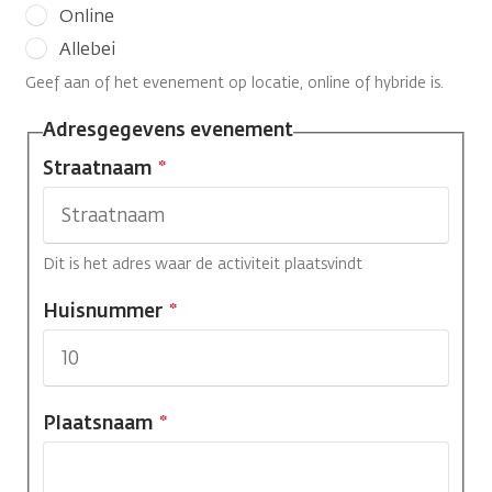
Online
Allebei
Geef aan of het evenement op locatie, online of hybride is.
Adresgegevens evenement
Waar
Straatnaam
is
de
activiteit?
Dit is het adres waar de activiteit plaatsvindt
Huisnummer
Plaatsnaam