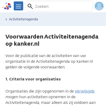
Overslaan
Zoeken
Menu
en
We
naar
zijn
Inlo
Activiteitenagenda
de
er
Acco
inhoud
voor
gaan
je.
Voorwaarden Activiteitenagenda
Kanker.nl
op kanker.nl
Voor de publicatie van de activiteiten van uw
organisatie in de Activiteitenagenda op kanker.nl
gelden de volgende voorwaarden.
1. Criteria voor organisaties
Organisaties die zijn opgenomen in de
Verwijsgids
mogen hun activiteiten opnemen in de
Activiteitenagenda, maar alleen als zij voldoen aan