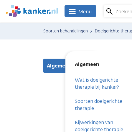
Overslaan
en
Zoeke
Menu
We
naar
zijn
de
er
Soorten behandelingen
Doelgerichte thera
inhoud
voor
gaan
je.
Kanker.nl
Algemeen
Algemeen
Wat is doelgerichte
therapie bij kanker?
Soorten doelgerichte
therapie
Bijwerkingen van
doelgerichte therapie