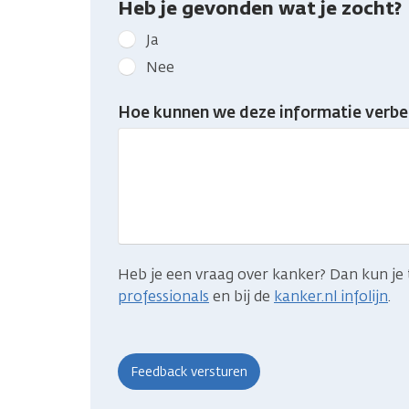
Heb je gevonden wat je zocht?
Geef
Ja
kanker.nl
Nee
feedback:
Heb
Hoe kunnen we deze informatie verbe
je
gevonden
wat
je
zocht?
Heb je een vraag over kanker? Dan kun je 
professionals
en bij de
kanker.nl infolijn
.