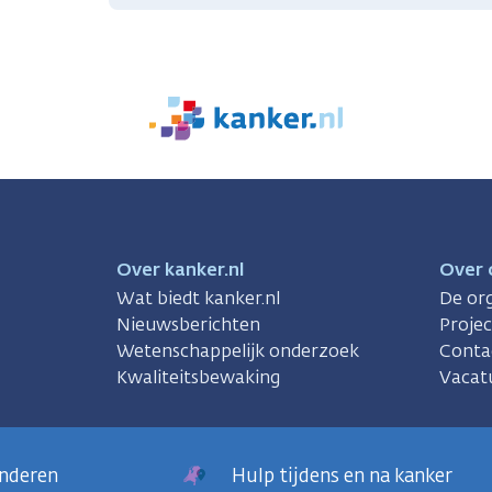
We
zijn
er
voor
je.
Kanker.nl
Over kanker.nl
Over 
Wat biedt kanker.nl
De org
Nieuwsberichten
Proje
Wetenschappelijk onderzoek
Conta
Kwaliteitsbewaking
Vacat
anderen
Hulp tijdens en na kanker
sregels