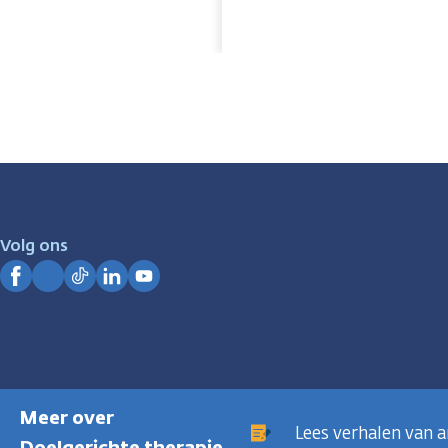
Volg ons
Facebook
Instagram
TikTok
LinkedIn
YouTube
Meer over
Lees verhalen van 
Doelgerichte therapie
Privacyregeling
Cookies
Disclaimer
Gebruiksvoorwaarden
Hui