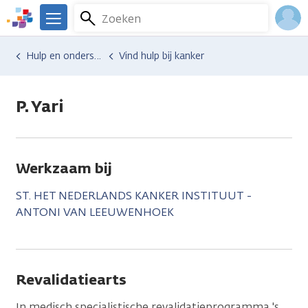
Overslaan
Zoeken
Menu
en
We
naar
zijn
Inlo
Hulp en ondersteuning
Vind hulp bij kanker
de
er
Acco
inhoud
voor
gaan
je.
P. Yari
Kanker.nl
Werkzaam bij
ST. HET NEDERLANDS KANKER INSTITUUT -
ANTONI VAN LEEUWENHOEK
Revalidatiearts
In medisch specialistische revalidatieprogramma 's