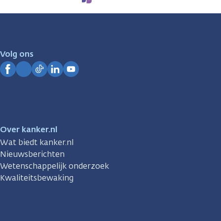
We
zijn
er
voor
je.
Volg ons
Kanker.nl
Facebook
Instagram
TikTok
LinkedIn
YouTube
Over kanker.nl
Wat biedt kanker.nl
Nieuwsberichten
Wetenschappelijk onderzoek
Kwaliteitsbewaking