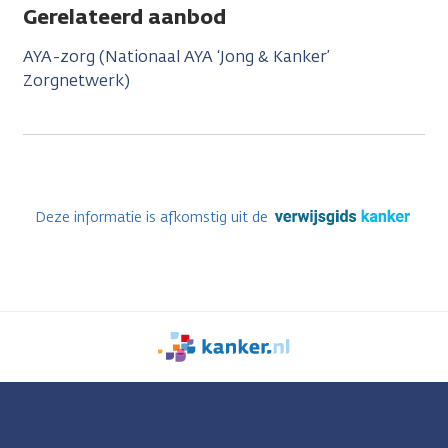
Gerelateerd aanbod
AYA-zorg (Nationaal AYA ‘Jong & Kanker’
Zorgnetwerk)
Deze informatie is afkomstig uit de
We
zijn
er
voor