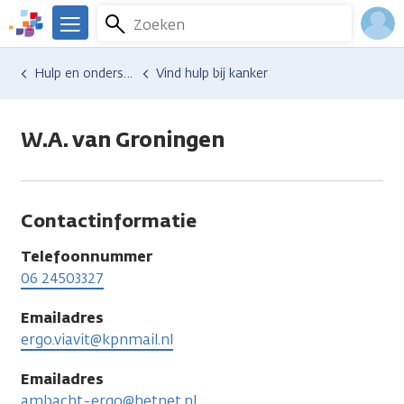
Overslaan
Zoeken
Menu
en
We
naar
zijn
Inlo
Hulp en ondersteuning
Vind hulp bij kanker
de
er
Acco
inhoud
voor
gaan
je.
W.A. van Groningen
Kanker.nl
Contactinformatie
Telefoonnummer
06 24503327
Emailadres
ergo.viavit@kpnmail.nl
Emailadres
ambacht-ergo@hetnet.nl