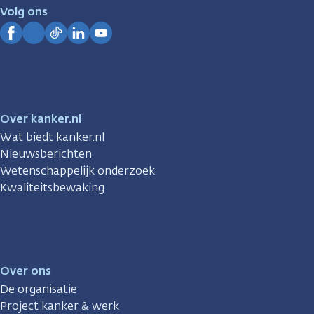
je.
Volg ons
Kanker.nl
Facebook
Instagram
TikTok
LinkedIn
YouTube
Over kanker.nl
Wat biedt kanker.nl
Nieuwsberichten
Wetenschappelijk onderzoek
Kwaliteitsbewaking
Over ons
De organisatie
Project kanker & werk