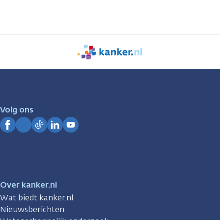
We
zijn
er
voor
je.
Volg ons
Kanker.nl
Facebook
Instagram
TikTok
LinkedIn
YouTube
Over kanker.nl
Wat biedt kanker.nl
Nieuwsberichten