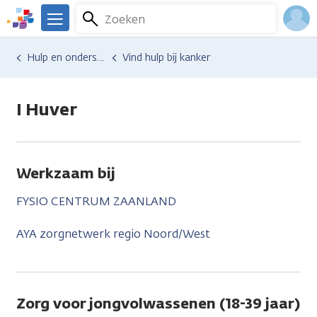
Overslaan
Zoeken
Menu
en
We
naar
zijn
Inlo
Hulp en ondersteuning
Vind hulp bij kanker
de
er
Acco
inhoud
voor
gaan
je.
I Huver
Kanker.nl
Werkzaam bij
FYSIO CENTRUM ZAANLAND
AYA zorgnetwerk regio Noord/West
Zorg voor jongvolwassenen (18-39 jaar)