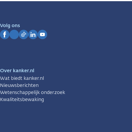
zijn
er
voor
je.
Volg ons
Kanker.nl
Facebook
Instagram
TikTok
LinkedIn
YouTube
Over kanker.nl
Wat biedt kanker.nl
Nieuwsberichten
Wetenschappelijk onderzoek
Kwaliteitsbewaking