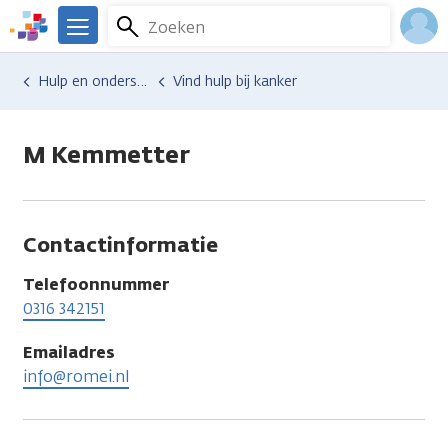
Overslaan
Zoeken
Menu
en
We
naar
zijn
Inlo
Hulp en ondersteuning
Vind hulp bij kanker
de
er
Acco
inhoud
voor
gaan
je.
M Kemmetter
Kanker.nl
Contactinformatie
Telefoonnummer
0316 342151
Emailadres
info@romei.nl