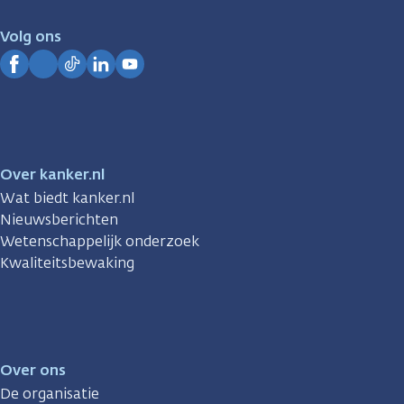
voor
je.
Volg ons
Kanker.nl
Facebook
Instagram
TikTok
LinkedIn
YouTube
Over kanker.nl
Wat biedt kanker.nl
Nieuwsberichten
Wetenschappelijk onderzoek
Kwaliteitsbewaking
Over ons
De organisatie