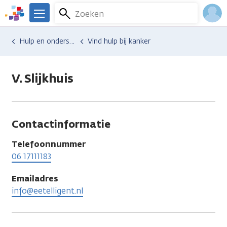
Overslaan
Zoeken
Menu
en
We
naar
zijn
Inlo
Hulp en ondersteuning
Vind hulp bij kanker
de
er
Acco
inhoud
voor
gaan
je.
V. Slijkhuis
Kanker.nl
Contactinformatie
Telefoonnummer
06 17111183
Emailadres
info@eetelligent.nl