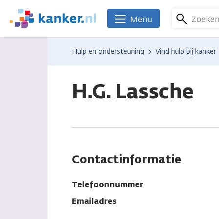
Overslaan
en
Zoeke
Menu
We
naar
zijn
de
er
Hulp en ondersteuning
Vind hulp bij kanker
inhoud
voor
gaan
je.
Kanker.nl
H.G. Lassche
Contactinformatie
Telefoonnummer
Emailadres