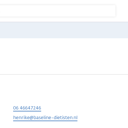
n
06 46647246
henrike@baseline-dietisten.nl