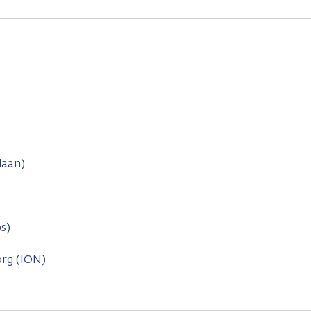
laan)
s)
org (ION)