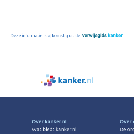
Deze informatie is afkomstig uit de
We
zijn
er
voor
je.
Kanker.nl
Over kanker.nl
Over 
Wat biedt kanker.nl
De org