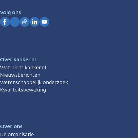
voor
je.
Volg ons
Kanker.nl
Facebook
Instagram
TikTok
LinkedIn
YouTube
Over kanker.nl
Wat biedt kanker.nl
Nieuwsberichten
Wetenschappelijk onderzoek
Kwaliteitsbewaking
Over ons
De organisatie