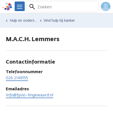
Overslaan
Zoeken
Menu
en
We
naar
zijn
Inlo
Hulp en ondersteuning
Vind hulp bij kanker
de
er
Acco
inhoud
voor
gaan
je.
M.A.C.H. Lemmers
Kanker.nl
Contactinformatie
Telefoonnummer
026 2148155
Emailadres
info@fysio-lingewaard.nl