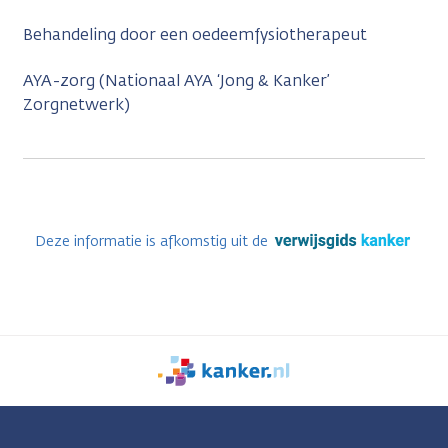
Behandeling door een oedeemfysiotherapeut
AYA-zorg (Nationaal AYA ‘Jong & Kanker’
Zorgnetwerk)
Deze informatie is afkomstig uit de
We
zijn
er