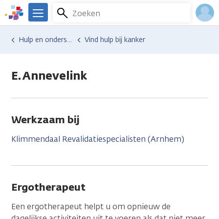
Overslaan
Zoeken
Menu
en
We
naar
zijn
Inlo
Hulp en ondersteuning
Vind hulp bij kanker
de
er
Acco
inhoud
voor
gaan
je.
E. Annevelink
Kanker.nl
Werkzaam bij
Klimmendaal Revalidatiespecialisten (Arnhem)
Ergotherapeut
Een ergotherapeut helpt u om opnieuw de
dagelijkse activiteiten uit te voeren als dat niet meer