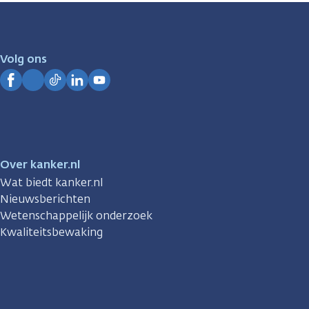
zijn
er
voor
je.
Volg ons
Kanker.nl
Facebook
Instagram
TikTok
LinkedIn
YouTube
Over kanker.nl
Wat biedt kanker.nl
Nieuwsberichten
Wetenschappelijk onderzoek
Kwaliteitsbewaking