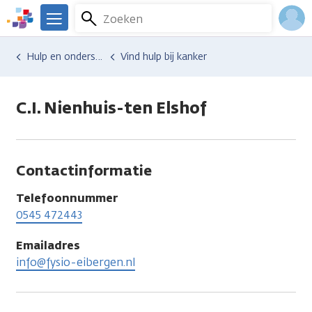
Overslaan
Zoeken
Menu
en
We
naar
zijn
Inlo
Hulp en ondersteuning
Vind hulp bij kanker
de
er
Acco
inhoud
voor
gaan
je.
C.I. Nienhuis-ten Elshof
Kanker.nl
Contactinformatie
Telefoonnummer
0545 472443
Emailadres
info@fysio-eibergen.nl