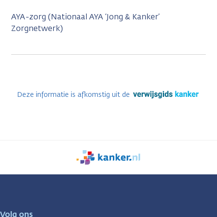
AYA-zorg (Nationaal AYA ‘Jong & Kanker’
Zorgnetwerk)
Deze informatie is afkomstig uit de
We
zijn
er
voor
je.
Volg ons