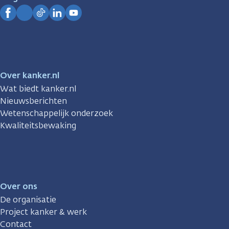
Kanker.nl
Facebook
Instagram
TikTok
LinkedIn
YouTube
Over kanker.nl
Wat biedt kanker.nl
Nieuwsberichten
Wetenschappelijk onderzoek
Kwaliteitsbewaking
Over ons
De organisatie
Project kanker & werk
Contact