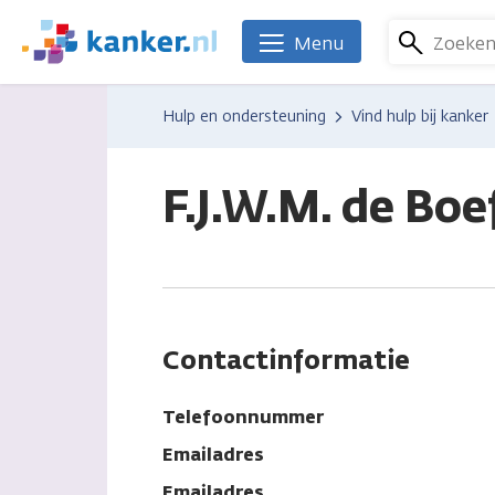
Overslaan
en
Zoeke
Menu
We
naar
zijn
de
er
Hulp en ondersteuning
Vind hulp bij kanker
inhoud
voor
gaan
je.
Kanker.nl
F.J.W.M. de Boe
Contactinformatie
Telefoonnummer
Emailadres
Emailadres