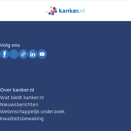
We
zijn
er
voor
je.
Volg ons
Kanker.nl
Facebook
Instagram
TikTok
LinkedIn
YouTube
Over kanker.nl
Wat biedt kanker.nl
Nieuwsberichten
Wetenschappelijk onderzoek
Kwaliteitsbewaking