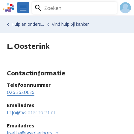
Overslaan
Zoeken
Menu
en
We
naar
zijn
Inlo
Hulp en ondersteuning
Vind hulp bij kanker
de
er
Acco
inhoud
voor
gaan
je.
L. Oosterink
Kanker.nl
Contactinformatie
Telefoonnummer
026 3620636
Emailadres
Info@fysioterhorst.nl
Emailadres
lisette@fysioterhorst.nl