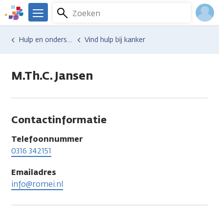
Overslaan
Zoeken
Menu
en
We
naar
zijn
Inlo
Hulp en ondersteuning
Vind hulp bij kanker
de
er
Acco
inhoud
voor
gaan
je.
M.Th.C. Jansen
Kanker.nl
Contactinformatie
Telefoonnummer
0316 342151
Emailadres
info@romei.nl