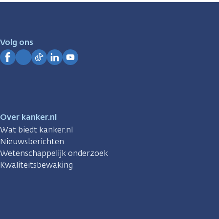
zijn
er
voor
je.
Volg ons
Kanker.nl
Facebook
Instagram
TikTok
LinkedIn
YouTube
Over kanker.nl
Wat biedt kanker.nl
Nieuwsberichten
Wetenschappelijk onderzoek
Kwaliteitsbewaking